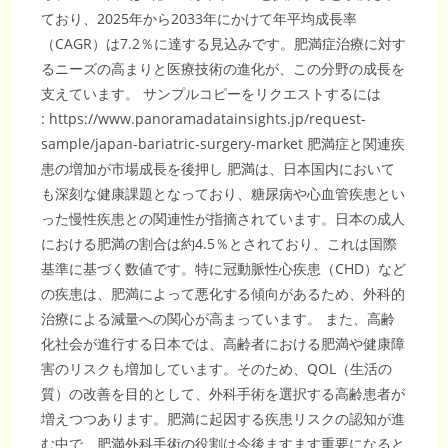
ており、2025年から2033年にかけて年平均成長率
（CAGR）は7.2％に達する見込みです。肥満症治療に対す
るニーズの高まりと医療技術の進化が、この分野の成長を
支えています。 サンプルコピーをリクエストするには
: https://www.panoramadatainsights.jp/request-
sample/japan-bariatric-surgery-market 肥満症と関連疾
患の増加が市場成長を後押し 肥満は、日本国内において
も深刻な健康課題となっており、糖尿病や心血管疾患とい
った慢性疾患との関連性が指摘されています。日本の成人
における肥満の割合は約4.5％とされており、これは国際
基準に基づく数値です。特に冠動脈性心疾患（CHD）など
の疾患は、肥満によって悪化する傾向があるため、外科的
治療による減量への関心が高まっています。 また、高齢
化社会が進行する日本では、高齢者における肥満や健康障
害のリスクも増加しています。そのため、QOL（生活の
質）の改善を目的として、外科手術を選択する高齢患者が
増えつつあります。肥満に起因する疾患リスクの認知が進
む中で、肥満外科手術の役割は今後ますます重要になると