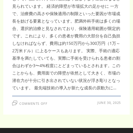
見られています。 経済的障壁が市場拡大の足かせに 一方
で、治療費の高さや保険適用の制限といった要因が市場成
長を妨げる要素となっています。肥満外科手術は多くの場
合、選択的治療と見なされており、保険適用範囲が限定的
です。これにより、多くの患者が費用の大部分を自己負担
しなければならず、費用は約150万円から300万円（1万～
2万米ドル）に上るケースもあります。 実際、手術の適応
基準を満たしていても、実際に手術を受けられる患者の割
合はわずか3〜4%程度にとどまっているとされます。この
ことからも、費用面での障壁が依然として大きく、市場の
潜在力が十分に引き出されていない状況が浮き彫りとなっ
ています。 最先端技術の導入が新たな成長の原動力に…
ON
JUNE 30, 2025
COMMENTS OFF
日
本
の
肥
満
外
科