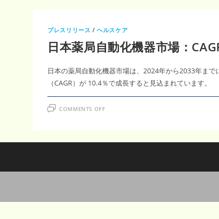
プレスリリース
/
ヘルスケア
日本薬局自動化機器市場：CAG
日本の薬局自動化機器市場は、2024年から2033年まで
（CAGR）が 10.4％で成長すると見込まれています。
ON
COMMENTS OFF
日
本
薬
局
自
動
化
機
器
市
場：
CAGR10.4%
の
成
長
予
測