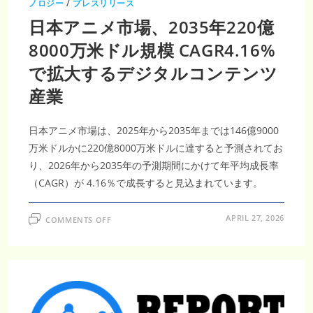
ノロジー
/
プレスリリース
日本アニメ市場、2035年220億
8000万米ドル規模 CAGR4.16%
で拡大するデジタルコンテンツ
産業
日本アニメ市場は、2025年から2035年までは146億9000
万米ドルかに220億8000万米ドルに達すると予測されてお
り、2026年から2035年の予測期間にかけて年平均成長率
（CAGR）が 4.16％で成長すると見込まれています。
ON
APRIL 27, 2026
COMMENTS OFF
日
本
ア
ニ
メ
市
場、
2035
年
220