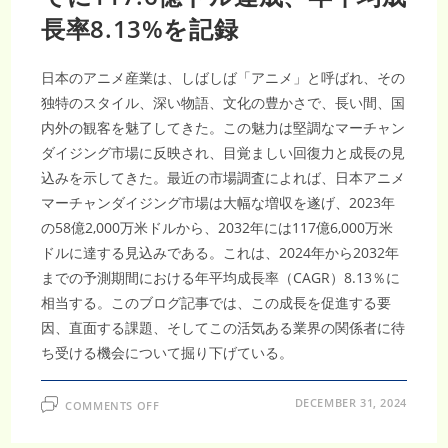
模
長率8.13%を記録
に
日本のアニメ産業は、しばしば「アニメ」と呼ばれ、その
独特のスタイル、深い物語、文化の豊かさで、長い間、国
内外の観客を魅了してきた。この魅力は堅調なマーチャン
ダイジング市場に反映され、目覚ましい回復力と成長の見
込みを示してきた。最近の市場調査によれば、日本アニメ
マーチャンダイジング市場は大幅な増収を遂げ、2023年
の58億2,000万米ドルから、2032年には117億6,000万米
ドルに達する見込みである。これは、2024年から2032年
までの予測期間における年平均成長率（CAGR）8.13％に
相当する。このブログ記事では、この成長を促進する要
因、直面する課題、そしてこの活気ある業界の関係者に待
ち受ける機会について掘り下げている。
ON
DECEMBER 31, 2024
COMMENTS OFF
日
本
ア