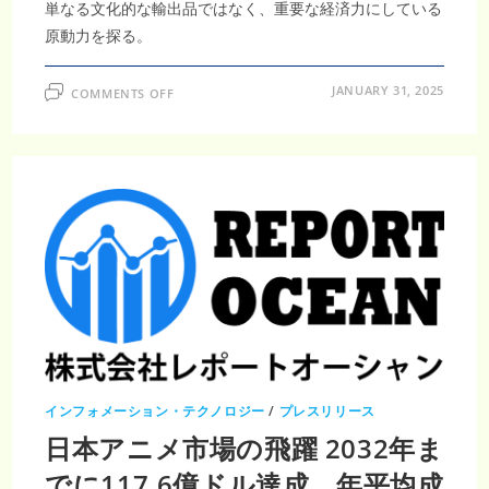
単なる文化的な輸出品ではなく、重要な経済力にしている
原動力を探る。
ON
JANUARY 31, 2025
COMMENTS OFF
日
本
ア
ニ
メ
市
場、
年
平
均
成
長
率
3.9％
で
拡
大
し、
2032
年
に
は
インフォメーション・テクノロジー
/
プレスリリース
186.4
億
日本アニメ市場の飛躍 2032年ま
米
ド
ル
でに117.6億ドル達成、年平均成
規