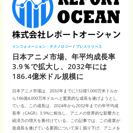
億
8000
万
米
ド
ル
規
模
CAGR4.16%
で
拡
大
インフォメーション・テクノロジー
/
プレスリリース
す
る
日本アニメ市場、年平均成長率
デ
ジ
タ
3.9％で拡大し、2032年には
ル
コ
186.4億米ドル規模に
ン
テ
ン
ツ
産
日本アニメ市場は、2032年までに132億1,000万米ドルか
業
ら186億4,000万米ドルへと驚異的な成長を遂げようとし
ている。この成長は、2024年から2032年までの年平均成
長率（CAGR）3.9%に相当し、アニメの世界的な影響力と
経済力の増大を裏付けている。この記事では、この産業が
急成長を遂げている要因について深く掘り下げ、アニメを