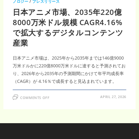
ノロジー
/
プレスリリース
日本アニメ市場、2035年220億
8000万米ドル規模 CAGR4.16%
で拡大するデジタルコンテンツ
産業
日本アニメ市場は、2025年から2035年までは146億9000
万米ドルかに220億8000万米ドルに達すると予測されてお
り、2026年から2035年の予測期間にかけて年平均成長率
（CAGR）が 4.16％で成長すると見込まれています。
ON
APRIL 27, 2026
COMMENTS OFF
日
本
ア
ニ
メ
市
場、
2035
年
220