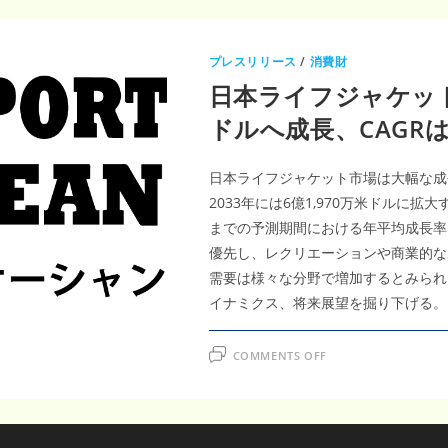
プレスリリース
/
消費財
日本ライフジャケット市
ドルへ成長、CAGRは
日本ライフジャケット市場は大幅な成長を
2033年には6億1,970万米ドルに拡
までの予測期間における年平均成長率（
優先し、レクリエーションや商業的な
需要は様々な分野で増加するとみられ
イナミクス、将来展望を掘り下げる。
ON
COMMENTS OFF
日
本
ラ
イ
フ
ジ
ャ