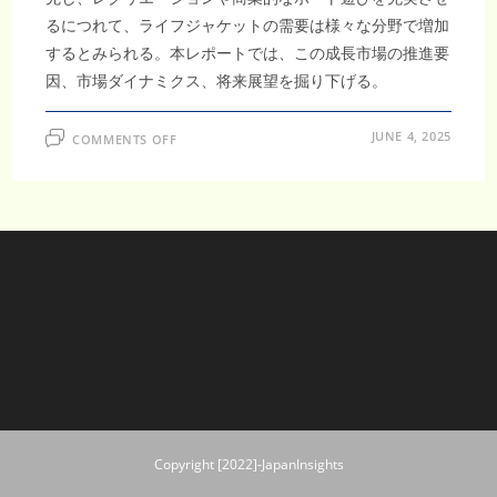
るにつれて、ライフジャケットの需要は様々な分野で増加
するとみられる。本レポートでは、この成長市場の推進要
因、市場ダイナミクス、将来展望を掘り下げる。
ON
JUNE 4, 2025
COMMENTS OFF
日
本
ラ
イ
フ
ジ
ャ
ケ
ッ
ト
市
場、
2033
年
に
1
億
5,570
万
ド
ル
へ
Copyright [2022]-JapanInsights
成
長、
CAGR