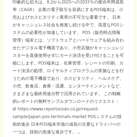
印象的な拡大は、8.2から2025への2033％の複合年間成長
率（CAGR） 企業の電子取引を容易にするPOS端末は、小
売およびホスピタリティ業界の不可欠な要素です。 日本
がキャッシュレス社会を推進し続ける中で、高度なPOSシ
ステムの必要性が加速しています。 POS（販売時点情報
管理）端末とは、ソフトウェアとハードウェアを組み合わ
せたデジタル電子機器であり、小売店舗がキャッシュレジ
スターを直接使用せずにカード決済を受け付けることを可
能にします。POS端末は、在庫管理、レシートの印刷、カ
ード決済の処理、ロイヤルティプログラムの実施などを行
うための電子機器であり、ホスピタリティ、ヘルスケア、
小売、飲食店、倉庫・流通、エンターテインメントなど、
さまざまな最終用途分野で活用されています。 この戦略
的レポートの無料サンプルダウンロードのリクエスト :
@ https://www.reportocean.co.jp/request-
sample/japan-pos-terminals-market POSシステムの技
術的進歩 日本POS端末市場の成長の主要なドライバーの
一つは、技術の急速な進歩です。…