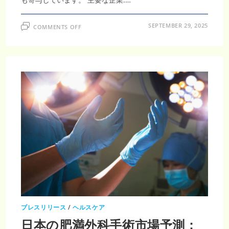
ON
SEPTEMBER 29, 2025
COMMENTS OFF
ゼ
ロ
エ
ミ
ッ
シ
ョ
ン
車
市
場
規
模
と
2031
年
成
長
予
測
｜
年
平
均
成
長
率
プレスリリース
/
ヘルスケア
21.1％
で
日本の肥満外科手術市場予測：
12,401