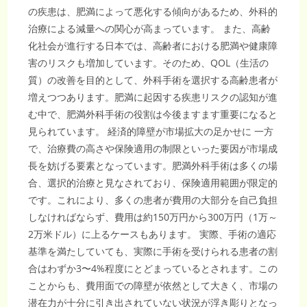
の疾患は、肥満によって悪化する傾向があるため、外科的
治療による減量への関心が高まっています。 また、高齢
化社会が進行する日本では、高齢者における肥満や健康障
害のリスクも増加しています。そのため、QOL（生活の
質）の改善を目的として、外科手術を選択する高齢患者が
増えつつあります。肥満に起因する疾患リスクの認知が進
む中で、肥満外科手術の役割は今後ますます重要になると
見られています。 経済的障壁が市場拡大の足かせに 一方
で、治療費の高さや保険適用の制限といった要因が市場成
長を妨げる要素となっています。肥満外科手術は多くの場
合、選択的治療と見なされており、保険適用範囲が限定的
です。これにより、多くの患者が費用の大部分を自己負担
しなければならず、費用は約150万円から300万円（1万～
2万米ドル）に上るケースもあります。 実際、手術の適応
基準を満たしていても、実際に手術を受けられる患者の割
合はわずか3〜4%程度にとどまっているとされます。この
ことからも、費用面での障壁が依然として大きく、市場の
潜在力が十分に引き出されていない状況が浮き彫りとなっ