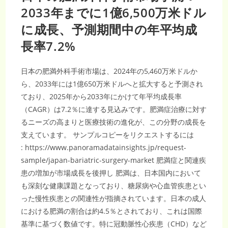
億
米
2033年までに1億6,500万米ドル
ド
ル
に成長、予測期間中の年平均成
到
達
へ
長率7.2%
日本の肥満外科手術市場は、2024年の5,460万米ドルか
ら、2033年には1億650万米ドルへと拡大すると予測され
ており、2025年から2033年にかけて年平均成長率
（CAGR）は7.2％に達する見込みです。肥満症治療に対す
るニーズの高まりと医療技術の進化が、この分野の成長を
支えています。 サンプルコピーをリクエストするには
: https://www.panoramadatainsights.jp/request-
sample/japan-bariatric-surgery-market 肥満症と関連疾
患の増加が市場成長を後押し 肥満は、日本国内において
も深刻な健康課題となっており、糖尿病や心血管疾患とい
った慢性疾患との関連性が指摘されています。日本の成人
における肥満の割合は約4.5％とされており、これは国際
基準に基づく数値です。特に冠動脈性心疾患（CHD）など