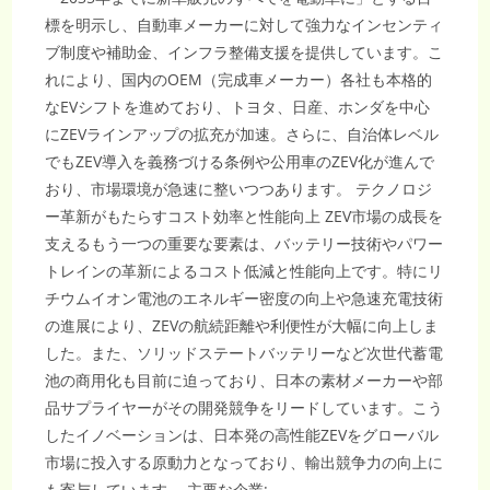
標を明示し、自動車メーカーに対して強力なインセンティ
ブ制度や補助金、インフラ整備支援を提供しています。こ
れにより、国内のOEM（完成車メーカー）各社も本格的
なEVシフトを進めており、トヨタ、日産、ホンダを中心
にZEVラインアップの拡充が加速。さらに、自治体レベル
でもZEV導入を義務づける条例や公用車のZEV化が進んで
おり、市場環境が急速に整いつつあります。 テクノロジ
ー革新がもたらすコスト効率と性能向上 ZEV市場の成長を
支えるもう一つの重要な要素は、バッテリー技術やパワー
トレインの革新によるコスト低減と性能向上です。特にリ
チウムイオン電池のエネルギー密度の向上や急速充電技術
の進展により、ZEVの航続距離や利便性が大幅に向上しま
した。また、ソリッドステートバッテリーなど次世代蓄電
池の商用化も目前に迫っており、日本の素材メーカーや部
品サプライヤーがその開発競争をリードしています。こう
したイノベーションは、日本発の高性能ZEVをグローバル
市場に投入する原動力となっており、輸出競争力の向上に
も寄与しています。 主要な企業:…