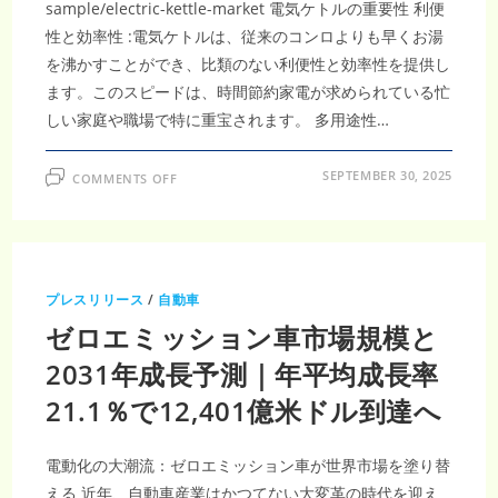
sample/electric-kettle-market 電気ケトルの重要性 利便
性と効率性 :電気ケトルは、従来のコンロよりも早くお湯
を沸かすことができ、比類のない利便性と効率性を提供し
ます。このスピードは、時間節約家電が求められている忙
しい家庭や職場で特に重宝されます。 多用途性…
ON
SEPTEMBER 30, 2025
COMMENTS OFF
電
気
ケ
ト
ル
市
場
規
プレスリリース
/
自動車
模・
成
ゼロエミッション車市場規模と
長
予
測：
2031年成長予測｜年平均成長率
2022
年
21.1％で12,401億米ドル到達へ
42.3
億
米
ド
ル
電動化の大潮流：ゼロエミッション車が世界市場を塗り替
か
ら
える 近年、自動車産業はかつてない大変革の時代を迎え