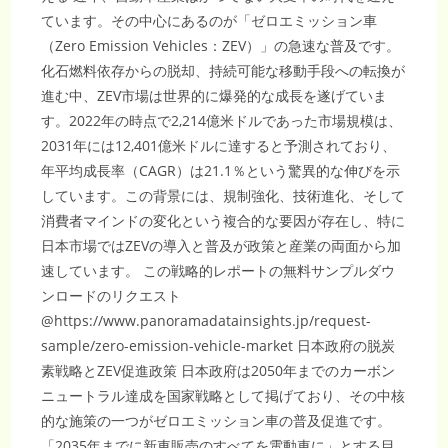
2031
ています。その中心にあるのが「ゼロエミッション車
年
61
（Zero Emission Vehicles：ZEV）」の急速な普及です。
億
米
化石燃料依存からの脱却、持続可能な移動手段への転換が
ド
ル
進む中、ZEV市場は世界的に爆発的な成長を遂げていま
へ
【CAGR
す。2022年の時点で2,214億米ドルであった市場規模は、
4.2％】
｜
2031年には12,401億米ドルに達すると予測されており、
日
本
年平均成長率（CAGR）は21.1％という驚異的な伸びを示
消
費
しています。この背景には、規制強化、技術進化、そして
財
業
消費者マインドの変化という複合的な要因が存在し、特に
界
向
日本市場ではZEVの導入と普及が政策と産業の両面から加
け
市
速しています。 この戦略的レポートの無料サンプルダウ
場
調
ンロードのリクエスト
査
@https://www.panoramadatainsights.jp/request-
sample/zero-emission-vehicle-market 日本政府の脱炭
素戦略とZEV促進政策 日本政府は2050年までのカーボン
ニュートラル達成を国家戦略として掲げており、その中核
的な施策の一つがゼロエミッション車の普及促進です。
「2035年までに新車販売のすべてを電動車に」とする目