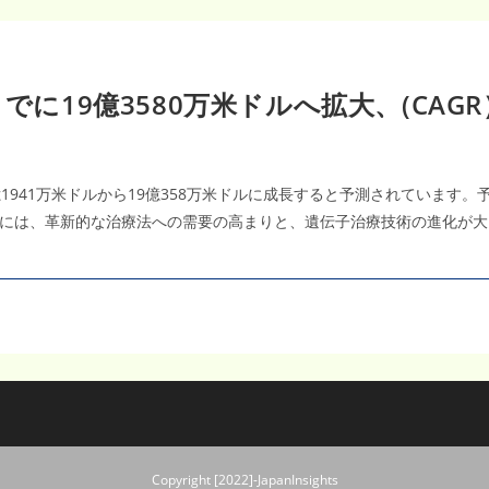
でに19億3580万米ドルへ拡大、(CAGR
億1941万米ドルから19億358万米ドルに成長すると予測されています。予
には、革新的な治療法への需要の高まりと、遺伝子治療技術の進化が大
Copyright [2022]-JapanInsights