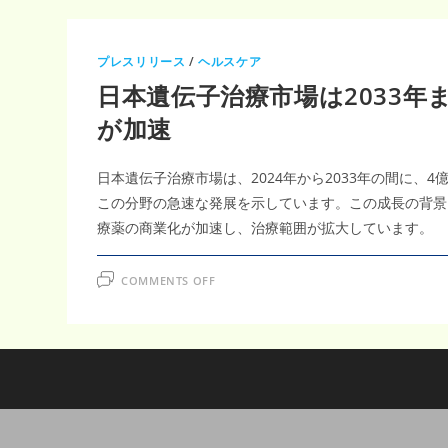
プレスリリース
/
ヘルスケア
日本遺伝子治療市場は2033年ま
が加速
日本遺伝子治療市場は、2024年から2033年の間に、4
この分野の急速な発展を示しています。この成長の背景
療薬の商業化が加速し、治療範囲が拡大しています。
ON
COMMENTS OFF
日
本
遺
伝
子
治
療
市
場
は
2033
年
ま