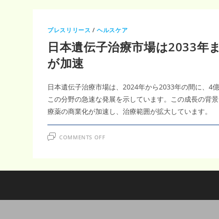
プレスリリース
/
ヘルスケア
日本遺伝子治療市場は2033年ま
が加速
日本遺伝子治療市場は、2024年から2033年の間に、4
この分野の急速な発展を示しています。この成長の背景
療薬の商業化が加速し、治療範囲が拡大しています。
ON
COMMENTS OFF
日
本
遺
伝
子
治
療
市
場
は
2033
年
ま