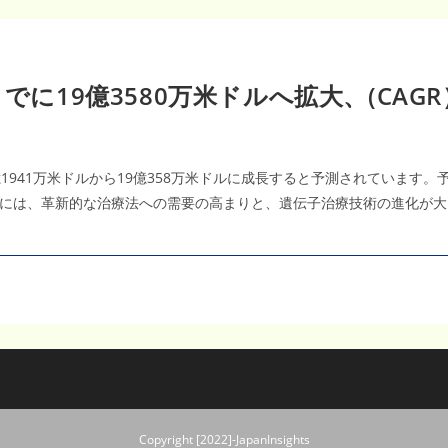
でに19億3580万米ドルへ拡大、(CAGR
億1941万米ドルから19億358万米ドルに成長すると予測されています。予
には、革新的な治療法への需要の高まりと、遺伝子治療技術の進化が大
Copyright [2022]-JapanInsights