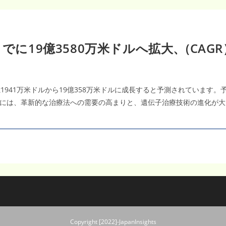
でに19億3580万米ドルへ拡大、(CAGR
億1941万米ドルから19億358万米ドルに成長すると予測されています。予
には、革新的な治療法への需要の高まりと、遺伝子治療技術の進化が大
Copyright [2022]-JapanInsights