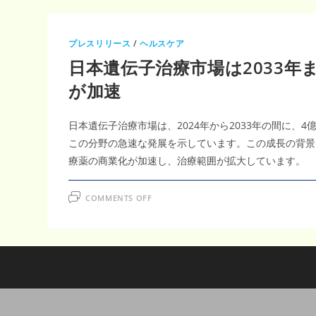
プレスリリース
/
ヘルスケア
日本遺伝子治療市場は2033年ま
が加速
日本遺伝子治療市場は、2024年から2033年の間に、4
この分野の急速な発展を示しています。この成長の背景
療薬の商業化が加速し、治療範囲が拡大しています。
ON
COMMENTS OFF
日
本
遺
伝
子
治
療
市
場
は
2033
年
ま