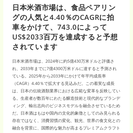
日本米酒市場は、食品ペアリン
グの人気と4.40％のCAGRに拍
車をかけて、743.0によって
US$2033百万を達成すると予想
されています
日本米酒市場は、2024年に約5億430万米ドルと評価さ
れ、2033年までに7億4300万米ドルに達すると予測され
ている。2025年から2033年にかけて年平均成長率
（CAGR）4.40％で拡大する見込みだ。この着実な成長
は、日本の伝統酒類業界における広範な変革を反映してい
る。生産者が数百年にわたる醸造技術と現代的なブランデ
ィング、輸出志向のビジネスモデルを融合させているため
だ。日本酒はもはや国内の文化的象徴としてのみ見られる
存在ではなく、消費習慣の変化、観光、世界の食文化との
融合を背景に、国際的な魅力が高まるプレミアムクラフト