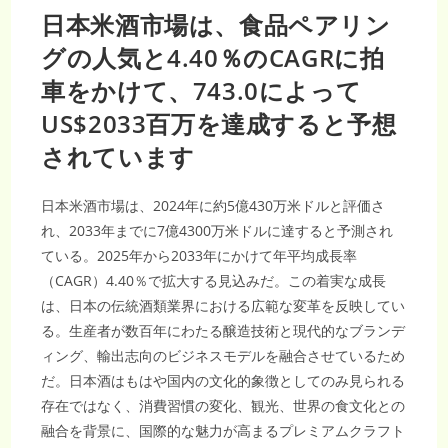
日本米酒市場は、食品ペアリン
グの人気と4.40％のCAGRに拍
車をかけて、743.0によって
US$2033百万を達成すると予想
されています
日本米酒市場は、2024年に約5億430万米ドルと評価さ
れ、2033年までに7億4300万米ドルに達すると予測され
ている。2025年から2033年にかけて年平均成長率
（CAGR）4.40％で拡大する見込みだ。この着実な成長
は、日本の伝統酒類業界における広範な変革を反映してい
る。生産者が数百年にわたる醸造技術と現代的なブランデ
ィング、輸出志向のビジネスモデルを融合させているため
だ。日本酒はもはや国内の文化的象徴としてのみ見られる
存在ではなく、消費習慣の変化、観光、世界の食文化との
融合を背景に、国際的な魅力が高まるプレミアムクラフト