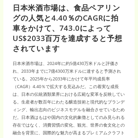
日本米酒市場は、食品ペアリン
グの人気と4.40％のCAGRに拍
車をかけて、743.0によって
US$2033百万を達成すると予想
されています
日本米酒市場は、2024年に約5億430万米ドルと評価さ
れ、2033年までに7億4300万米ドルに達すると予測され
ている。2025年から2033年にかけて年平均成長率
（CAGR）4.40％で拡大する見込みだ。この着実な成長
は、日本の伝統酒類業界における広範な変革を反映してい
る。生産者が数百年にわたる醸造技術と現代的なブランデ
ィング、輸出志向のビジネスモデルを融合させているため
だ。日本酒はもはや国内の文化的象徴としてのみ見られる
存在ではなく、消費習慣の変化、観光、世界の食文化との
融合を背景に、国際的な魅力が高まるプレミアムクラフト