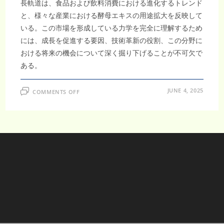
長軌道は、食品および飲料消費における進化するトレンド
と、様々な産業における酵母エキスの用途拡大を反映して
いる。この市場を形成している力学を完全に理解するため
には、成長を促進する要因、技術革新の役割、この分野に
おける将来の機会について深く掘り下げることが不可欠で
ある。
ON
JUNE 4, 2025
COMMENTS OFF
日
本
酵
母
エ
キ
ス
市
場、
高
級
食
品
用
途
の
増
加
で
CAGR7.15%、