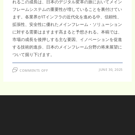
れるこの成長は、日本のデジタル変革の旅においてメイン
フレームシステムの重要性が増していることを裏付けてい
ます。各業界がITインフラの近代化を進める中、信頼性、
拡張性、安全性に優れたメインフレーム・ソリューション
に対する需要はますます高まると予想される。本稿では、
市場の成長を後押しする主な要因、イノベーションを促進
する技術的進歩、日本のメインフレーム分野の将来展望に
ついて掘り下げます。
ON
JUNE 30, 2025
COMMENTS OFF
日
本
メ
イ
ン
フ
レ
ー
ム
市
場、
金
融
業
界
で