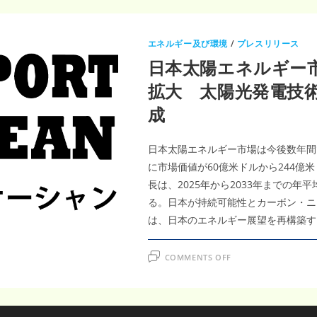
エネルギー及び環境
/
プレスリリース
日本太陽エネルギー市
拡大 太陽光発電技術
成
日本太陽エネルギー市場は今後数年間で
に市場価値が60億米ドルから244
長は、2025年から2033年までの年
る。日本が持続可能性とカーボン・ニ
は、日本のエネルギー展望を再構築す
ON
COMMENTS OFF
日
本
太
陽
エ
ネ