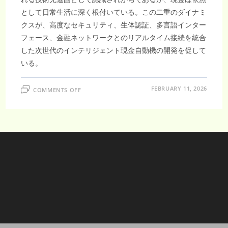
として日常生活に深く根付いている。この二重のダイナミ
クスが、高度なセキュリティ、生体認証、多言語インター
フェース、金融ネットワークとのリアルタイム接続を統合
した次世代のインテリジェント現金自動機の開発を促して
いる。
ON
FEBRUARY 11, 2026
COMMENTS OFF
日
本
現
金
自
動
預
け
払
い
機
市
場
は、
遠
隔
ATM
管
理
プ
ラ