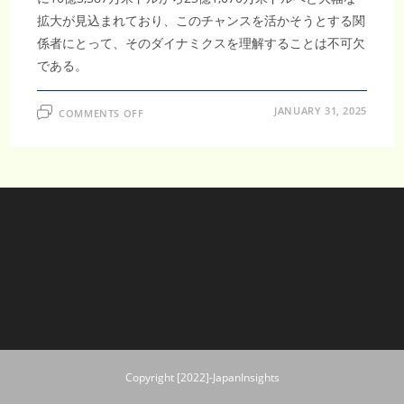
拡大が見込まれており、このチャンスを活かそうとする関
係者にとって、そのダイナミクスを理解することは不可欠
である。
ON
JANUARY 31, 2025
COMMENTS OFF
東
南
ア
ジ
ア
栄
養
補
助
食
品
用
賦
形
剤
市
場、
CAGR
9.3％
の
成
長
Copyright [2022]-JapanInsights
に
注
目