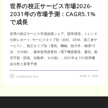
世界の校正サービス市場2026-
2031年の市場予測：CAGR5.1%
で成長
世界の校正サービス市場規模シェア、競争環境、トレンド
分析レポート: サービスタイプ別（自社、OEM、第三者サ
ービス）、校正タイプ別（電気、機械、熱力学、物理/寸
法、その他）、最終使用産業別（電子機器製造、通信、航
空宇宙・防衛、自動車、その他） - 2031年までの世界機
会分析と産業予測
ON
APRIL 6, 2026
COMMENTS OFF
世
界
の
校
正
サ
ー
ビ
ス
市