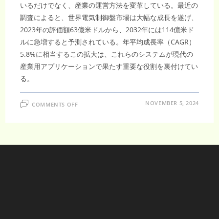
いるだけでなく、産業の運営方法を変革している。最近の
調査によると、世界電気制御盤市場は大幅な成長を遂げ、
2023年の評価額63億米ドルから、2032年には114億米ド
ルに急増すると予測されている。年平均成長率（CAGR）
5.8%に相当するこの拡大は、これらのシステムが現代の
産業用アプリケーションで果たす重要な役割を裏付けてい
る。
ON
NOVEMBER 5, 2024
COMMENTS OFF
世
界
電
気
制
御
盤
市
場
の
成
長：
2023
年
の
63
億
ド