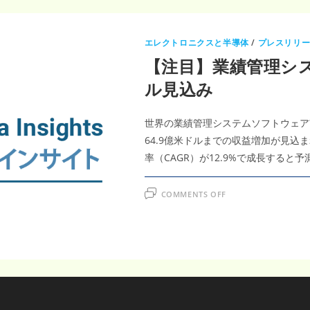
エレクトロニクスと半導体
/
プレスリリ
【注目】業績管理システ
ル見込み
世界の業績管理システムソフトウェア市場
64.9億米ドルまでの収益増加が見込ま
率（CAGR）が12.9%で成長すると
ON
COMMENTS OFF
【注
目】
業
績
管
理
シ
ス
テ
ム
市
場、
2031