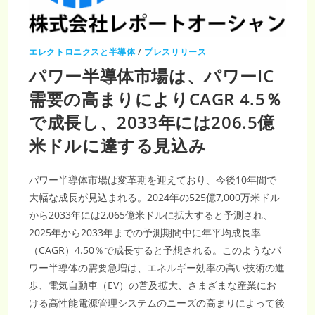
生
可
能
エ
ネ
ル
エレクトロニクスと半導体
/
プレスリリース
ギ
ー
パワー半導体市場は、パワーIC
シ
ス
テ
需要の高まりによりCAGR 4.5％
ム
の
で成長し、2033年には206.5億
拡
大
に
米ドルに達する見込み
よ
り、
2033
年
パワー半導体市場は変革期を迎えており、今後10年間で
ま
で
大幅な成長が見込まれる。2024年の525億7,000万米ドル
に
3216
から2033年には2,065億米ドルに拡大すると予測され、
億
6600
2025年から2033年までの予測期間中に年平均成長率
万
米
（CAGR）4.50％で成長すると予想される。このようなパ
ド
ル
ワー半導体の需要急増は、エネルギー効率の高い技術の進
に
達
歩、電気自動車（EV）の普及拡大、さまざまな産業にお
す
る
ける高性能電源管理システムのニーズの高まりによって後
と