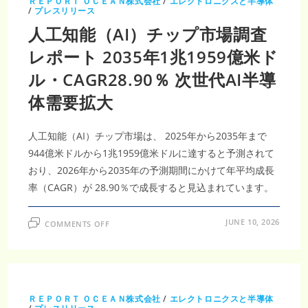
ＲＥＰＯＲＴ ＯＣＥＡＮ株式会社
/
エレクトロニクスと半導体
3,100
/
プレスリリース
万
米
人工知能（AI）チップ市場調査
ド
ル、
レポート 2035年1兆1959億米ド
CAGR
4.7%
で
ル・CAGR28.90％ 次世代AI半導
着
実
成
体需要拡大
長
人工知能（AI）チップ市場は、 2025年から2035年まで
944億米ドルから1兆1959億米ドルに達すると予測されて
おり、2026年から2035年の予測期間にかけて年平均成長
率（CAGR）が 28.90％で成長すると見込まれています。
ON
JUNE 10, 2026
COMMENTS OFF
人
工
知
能
（AI）
チ
ッ
プ
ＲＥＰＯＲＴ ＯＣＥＡＮ株式会社
/
エレクトロニクスと半導体
市