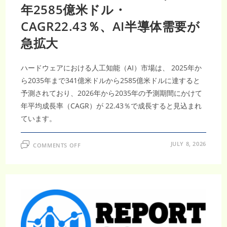
体
年2585億米ドル・
製
造
の
CAGR22.43％、AI半導体需要が
高
度
急拡大
化
が
加
速
ハードウェアにおける人工知能（AI）市場は、 2025年か
ら2035年まで341億米ドルから2585億米ドルに達すると
予測されており、2026年から2035年の予測期間にかけて
年平均成長率（CAGR）が 22.43％で成長すると見込まれ
ています。
ON
JULY 8, 2026
COMMENTS OFF
ハ
ー
ド
ウ
ェ
ア
に
お
け
る
人
工