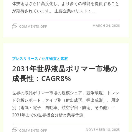
体技術はさらに高度化し、より多くの機能を提供すること
が期待されています。 主要企業のリスト：…
ON
MARCH 24, 2026
COMMENTS OFF
半
導
体
市
場
は
2035
年
プレスリリース
/
化学物質と素材
ま
で
2031年世界液晶ポリマー市場の
に
**1
兆
成長性：CAGR8%
2920
億
米
ド
世界の液晶ポリマー市場の規模シェア、競争環境、トレン
ル
拡
ド分析レポート：タイプ別（射出成形、押出成形）、用途
大、
CAGR6.21％
別（電気・電子、自動車、航空宇宙・防衛、その他） -
が
牽
2031年までの世界機会分析と業界予測
引
す
る
AI・
ON
NOVEMBER 18, 2025
COMMENTS OFF