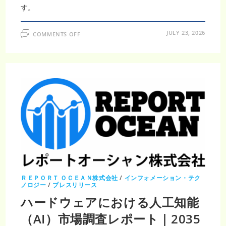
す。
ON
JULY 23, 2026
COMMENTS OFF
ウ
ェ
ハ
ー
処
理
装
置
市
場
調
査
レ
ポ
ー
ト
｜
2035
年
171
億
3000
ＲＥＰＯＲＴ ＯＣＥＡＮ株式会社
/
インフォメーション・テク
万
ノロジー
/
プレスリリース
米
ド
ハードウェアにおける人工知能
ル・
CAGR5.82％、
（AI）市場調査レポート｜2035
半
導