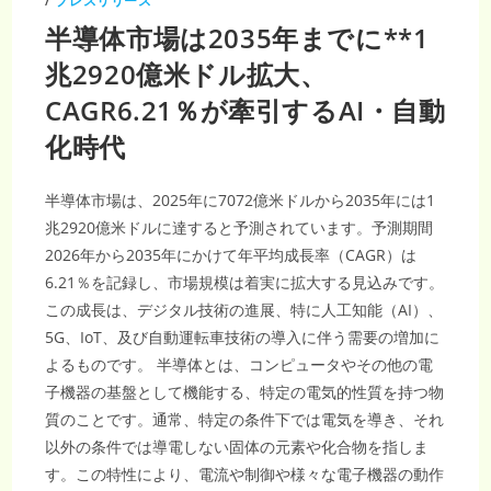
/
プレスリリース
場
調
半導体市場は2035年までに**1
査
レ
ポ
兆2920億米ドル拡大、
ー
ト
CAGR6.21％が牽引するAI・自動
2035
年
1
化時代
兆
1959
億
米
半導体市場は、2025年に7072億米ドルから2035年には1
ド
ル・
兆2920億米ドルに達すると予測されています。予測期間
CAGR28.90％
次
2026年から2035年にかけて年平均成長率（CAGR）は
世
代
6.21％を記録し、市場規模は着実に拡大する見込みです。
AI
半
この成長は、デジタル技術の進展、特に人工知能（AI）、
導
体
5G、IoT、及び自動運転車技術の導入に伴う需要の増加に
需
要
よるものです。 半導体とは、コンピュータやその他の電
拡
大
子機器の基盤として機能する、特定の電気的性質を持つ物
質のことです。通常、特定の条件下では電気を導き、それ
以外の条件では導電しない固体の元素や化合物を指しま
す。この特性により、電流や制御や様々な電子機器の動作