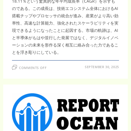
18.11％という驚異的な年平均成長率（CAGR）を示すも
のである。この成長は、技術エコシステム全体におけるAI
搭載チップやプロセッサの統合が進み、産業がより高い効
率性、高速な計算能力、強化されたスケーラビリティを実
現できるようになったことに起因する。市場の軌跡は、AI
と半導体がもはや並行した発展ではなく、デジタルイノベ
ーションの未来を形作る深く相互に絡み合った力であるこ
とを浮き彫りにしている。
ON
SEPTEMBER 30, 2025
COMMENTS OFF
半
導
体
に
お
け
る
人
工
知
能
（AI）
市
場
は、
再