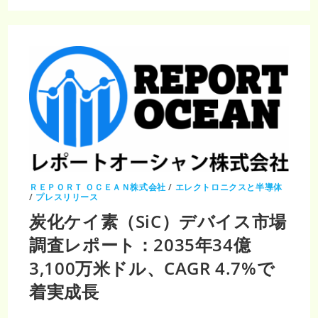
ワ
ー
デ
バ
イ
ス
市
場
調
査
レ
ポ
ー
ト
｜
2035
年
69
億
8100
ＲＥＰＯＲＴ ＯＣＥＡＮ株式会社
/
エレクトロニクスと半導体
万
/
プレスリリース
米
ド
炭化ケイ素（SiC）デバイス市場
ル・
CAGR
調査レポート：2035年34億
28.28%
で
急
3,100万米ドル、CAGR 4.7%で
成
長
着実成長