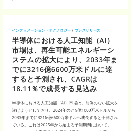
自
2031
動
年
化
世
時
界
代
液
晶
ポ
リ
インフォメーション・テクノロジー
/
プレスリリース
マ
ー
半導体における人工知能（AI）
市
場
の
市場は、再生可能エネルギーシ
成
長
ステムの拡大により、2033年ま
性：
CAGR8%
でに3216億6600万米ドルに達
すると予測され、CAGRは
18.11％で成長する見込み
半導体における人工知能（AI）市場は、前例のない拡大を
遂げようとしており、2024年の719億1000万米ドルから
2033年までに3216億6600万米ドルへ成長すると予測され
ている。これは2025年から始まる予測期間において、