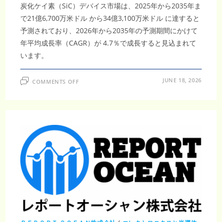
炭化ケイ素（SiC）デバイス市場は、2025年から2035年ま
で21億6,700万米ドル から34億3,100万米ドル に達すると
予測されており、2026年から2035年の予測期間にかけて
年平均成長率（CAGR）が 4.7％で成長すると見込まれて
います。
ON
JUNE 18, 2026
COMMENTS OFF
炭
化
ケ
イ
素
（SIC）
デ
バ
イ
ス
市
場
調
査
レ
ポ
ー
ト：
2035
年
34
億