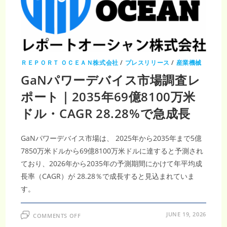
知
能
（AI）
市
場
調
査
レ
ポ
ー
ＲＥＰＯＲＴ ＯＣＥＡＮ株式会社
/
プレスリリース
/
産業機械
ト
｜
GaNパワーデバイス市場調査レ
2035
年
ポート｜2035年69億8100万米
2585
億
米
ドル・CAGR 28.28%で急成長
ド
ル・
CAGR22.43％、
AI
GaNパワーデバイス市場は、 2025年から2035年まで5億
半
導
7850万米ドルから69億8100万米ドルに達すると予測され
体
需
ており、2026年から2035年の予測期間にかけて年平均成
要
が
長率（CAGR）が 28.28％で成長すると見込まれていま
急
拡
す。
大
ON
JUNE 19, 2026
COMMENTS OFF
GAN
パ