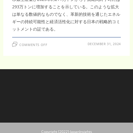
293万トンに増加することを示している。このような拡大
は単なる数値的なものでなく、革新的技術を通じたエネル
ギーの持続可能性と経済活性化に対する日本の戦略的コミ
ットメントの証である。
ON
DECEMBER 31, 2024
COMMENTS OFF
水
素
サ
プ
ラ
イ
チ
ェ
ー
ン
の
成
長：
日
本
水
素
市
場
は
2032
年
Copyright [2022]-JapanInsights
ま