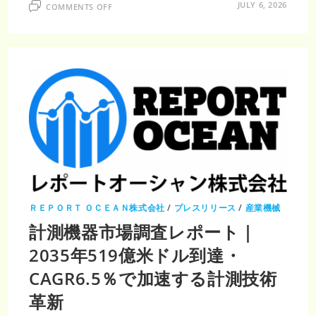
ON
JULY 6, 2026
COMMENTS OFF
形
状
測
定
装
置
市
場
調
査
レ
ポ
ー
ト
｜
2035
年
24
億
2,000
万
米
ＲＥＰＯＲＴ ＯＣＥＡＮ株式会社
/
プレスリリース
/
産業機械
ド
ル・
計測機器市場調査レポート｜
CAGR5％、
精
2035年519億米ドル到達・
密
測
定
CAGR6.5％で加速する計測技術
需
要
革新
が
拡
大