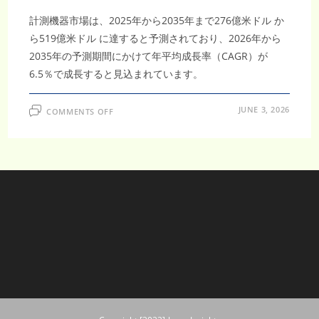
計測機器市場は、2025年から2035年まで276億米ドル か
ら519億米ドル に達すると予測されており、2026年から
2035年の予測期間にかけて年平均成長率（CAGR）が
6.5％で成長すると見込まれています。
ON
JUNE 3, 2026
COMMENTS OFF
計
測
機
器
市
場
調
査
レ
ポ
ー
ト
｜
2035
年
519
億
米
ド
ル
到
達・