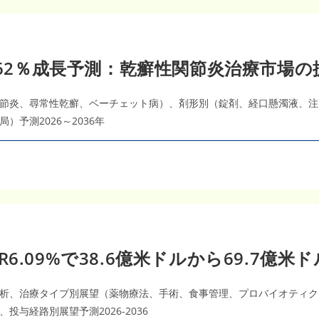
.62％成長予測：乾癬性関節炎治療市場の
節炎、尋常性乾癬、ベーチェット病）、剤形別（錠剤、経口懸濁液、注
予測2026～2036年
GR6.09%で38.6億米ドルから69.7億米
析、治療タイプ別展望（薬物療法、手術、食事管理、プロバイオティク
与経路別展望予測2026-2036