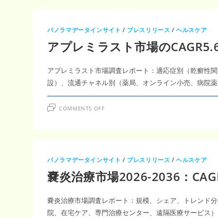
パノラマデータインサイト
/
プレスリリース
/
ヘルスケア
アプレミラスト市場のCAGR5
アプレミラスト市場調査レポート：適応症別（乾癬性関
設）、流通チャネル別（薬局、オンライン小売、病院薬局）
ON
COMMENTS OFF
ア
プ
レ
ミ
ラ
ス
ト
市
パノラマデータインサイト
/
プレスリリース
/
ヘルスケア
場
の
嚢炎治療市場2026-2036：CA
CAGR5.62％
成
長
予
嚢炎治療市場調査レポート：規模、シェア、トレンド分
測：
乾
院、在宅ケア、専門治療センター、遠隔医療サービス）、投
癬