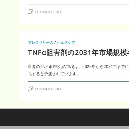
性
関
節
ON
COMMENTS OFF
炎
嚢
治
炎
療
治
市
療
場
市
の
場
拡
2026-
大
2036：
プレスリリース
/
ヘルスケア
CAGR6.09%
で
TNFα阻害剤の2031年市場規模
38.6
億
米
ド
世界のTNFα阻害剤の市場は、2022年から2031年までに
ル
か
長すると予測されています。
ら
69.7
億
米
ON
COMMENTS OFF
ド
TNFΑ
ル
阻
に
害
剤
の
2031
年
市
場
規
模