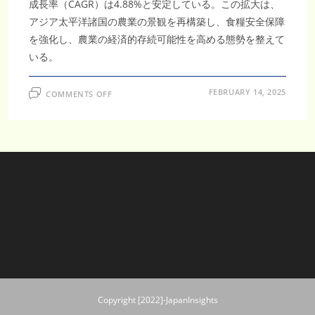
成長率（CAGR）は4.88%と安定している。この拡大は、
アジア太平洋諸国の農業の景観を再構築し、食糧安全保障
を強化し、農業の経済的存続可能性を高める態勢を整えて
いる。
ON
FEBRUARY 14, 2025
COMMENTS OFF
ア
ジ
ア
太
平
洋
地
域
飼
料
用
種
子
市
場、
CAGR4.88%
で
回
復
し、
2033
年
Copyright [2022]-JapanInsights
に
12