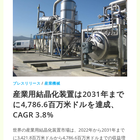
装
置
市
場：
2031
年
ま
で
に
CAGR
3.8%
で
成
長
す
る
理
由
と
は？
プレスリリース
/
産業機械
産業用結晶化装置は2031年まで
に4,786.6百万米ドルを達成、
CAGR 3.8%
世界の産業用結晶化装置市場は、2022年から2031年まで
に3,421.8百万米ドルから4,786.6百万米ドルまでの収益増