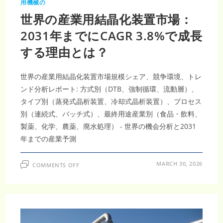
用機械の
世界の産業用結晶化装置市場：
2031年までにCAGR 3.8%で成長
する理由とは？
世界の産業用結晶化装置市場規模シェア、競争環境、トレ
ンド分析レポート: 方式別（DTB、強制循環、流動層）、
タイプ別（蒸発式晶析装置、冷却式晶析装置）、プロセス
別（連続式、バッチ式）、最終用途産業別（食品・飲料、
製薬、化学、農薬、廃水処理） - 世界の機会分析と2031
年までの産業予測
ON
MARCH 30, 2026
COMMENTS OFF
世
界
の
産
業
用
結
晶
化