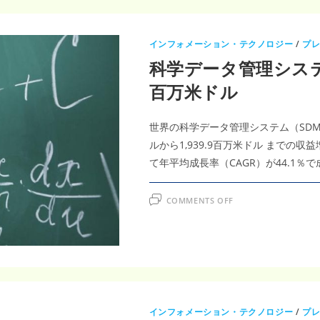
インフォメーション・テクノロジー
/
プ
科学データ管理システム
百万米ドル
世界の科学データ管理システム（SDMS
ルから1,939.9百万米ドル までの収
て年平均成長率（CAGR）が44.1
ON
COMMENTS OFF
科
学
デ
ー
タ
管
理
シ
ス
テ
ム
市
インフォメーション・テクノロジー
/
プ
場、