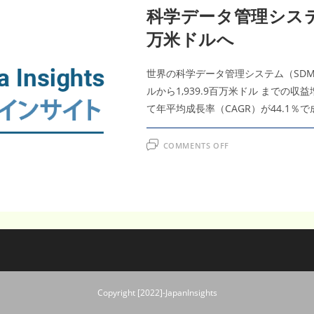
2031
科学データ管理システム
年
に
万米ドルへ
は
1,939.9
百
万
米
世界の科学データ管理システム（SDMS
ド
ル
ルから1,939.9百万米ドル までの収
て年平均成長率（CAGR）が44.1
ON
COMMENTS OFF
科
学
デ
ー
タ
管
理
シ
ス
テ
ム
市
場、
2031
年
に
Copyright [2022]-JapanInsights
1,939.9
百