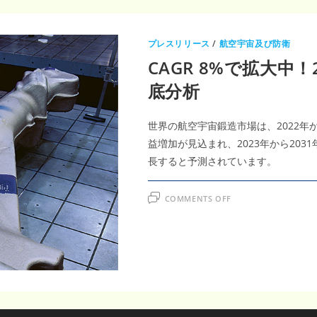
プレスリリース
/
航空宇宙及び防衛
CAGR 8%で拡大中
底分析
世界の航空宇宙鍛造市場は、2022年か
益増加が見込まれ、2023年から203
長すると予測されています。
ON
COMMENTS OFF
CAGR
8%
で
拡
大
中！
2031
年
の
航
空
宇
宙