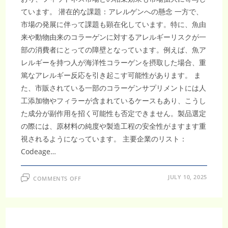
ています。 潜在的な課題：アレルゲンへの懸念 一方で、
市場の発展に伴って課題も顕在化しています。特に、魚由
来や動物由来のコラーゲンに対するアレルギーリスクが一
部の消費者にとっての障壁となっています。例えば、魚ア
レルギーを持つ人が海洋性コラーゲンを摂取した場合、重
篤なアレルギー反応を引き起こす可能性があります。 ま
た、市販されている一部のコラーゲンサプリメントには人
工添加物やフィラーが含まれているケースもあり、こうし
た成分が副作用を招く可能性も否定できません。製品選定
の際には、原材料の純度や製造工程の安全性がますます重
視されるようになっています。 主要企業のリスト：
Codeage…
ON
JULY 10, 2025
COMMENTS OFF
日
本
の
コ
ラ
ー
ゲ