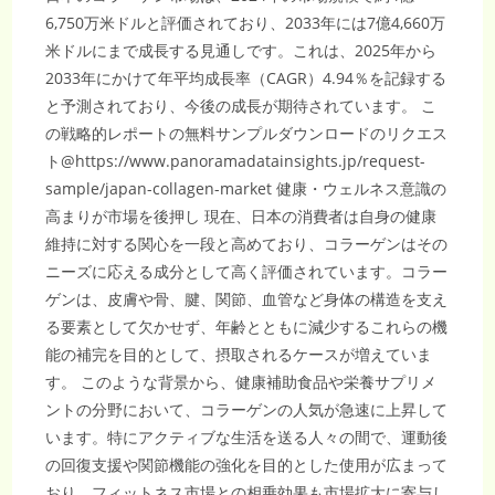
6,750万米ドルと評価されており、2033年には7億4,660万
米ドルにまで成長する見通しです。これは、2025年から
2033年にかけて年平均成長率（CAGR）4.94％を記録する
と予測されており、今後の成長が期待されています。 こ
の戦略的レポートの無料サンプルダウンロードのリクエス
ト@https://www.panoramadatainsights.jp/request-
sample/japan-collagen-market 健康・ウェルネス意識の
高まりが市場を後押し 現在、日本の消費者は自身の健康
維持に対する関心を一段と高めており、コラーゲンはその
ニーズに応える成分として高く評価されています。コラー
ゲンは、皮膚や骨、腱、関節、血管など身体の構造を支え
る要素として欠かせず、年齢とともに減少するこれらの機
能の補完を目的として、摂取されるケースが増えていま
す。 このような背景から、健康補助食品や栄養サプリメ
ントの分野において、コラーゲンの人気が急速に上昇して
います。特にアクティブな生活を送る人々の間で、運動後
の回復支援や関節機能の強化を目的とした使用が広まって
おり、フィットネス市場との相乗効果も市場拡大に寄与し