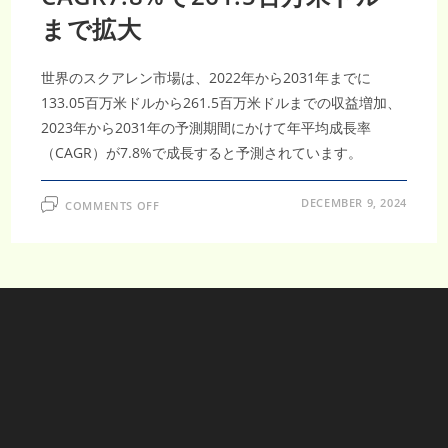
まで拡大
世界のスクアレン市場は、2022年から2031年までに
133.05百万米ドルから261.5百万米ドルまでの収益増加、
2023年から2031年の予測期間にかけて年平均成長率
（CAGR）が7.8%で成長すると予測されています。
ON
DECEMBER 9, 2024
COMMENTS OFF
2031
年
ス
ク
ア
レ
ン
市
場、
CAGR7.8%
で
261.5
百
万
米
ド
ル
ま