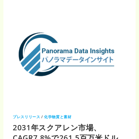
ン
市
場
予
測
2024–
2033
年：
成
長
率
4.94%
で
7
億
4,660
万
米
ド
ル
に
到
達
【ヘ
ル
ス
ケ
ア
業
プレスリリース
/
化学物質と素材
界
レ
2031年スクアレン市場、
ポ
ー
ト】
CAGR7.8%で261.5百万米ドル