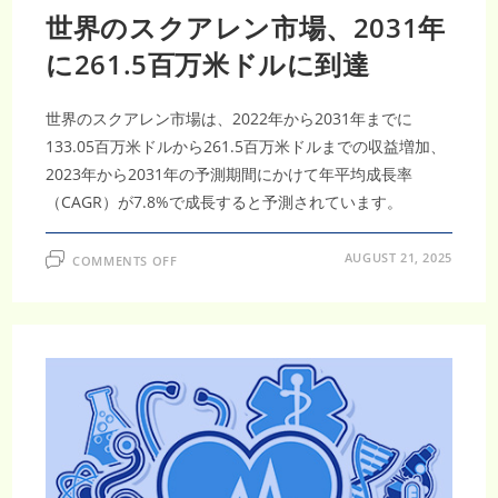
世界のスクアレン市場、2031年
に261.5百万米ドルに到達
世界のスクアレン市場は、2022年から2031年までに
133.05百万米ドルから261.5百万米ドルまでの収益増加、
2023年から2031年の予測期間にかけて年平均成長率
（CAGR）が7.8%で成長すると予測されています。
ON
AUGUST 21, 2025
COMMENTS OFF
世
界
の
ス
ク
ア
レ
ン
市
場、
2031
年
に
261.5
百
万