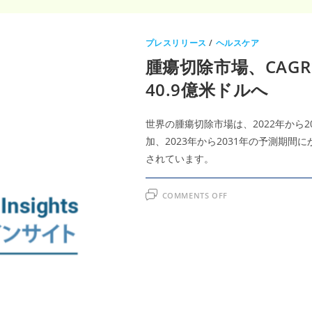
プレスリリース
/
ヘルスケア
腫瘍切除市場、CAGR1
40.9億米ドルへ
世界の腫瘍切除市場は、2022年から2
加、2023年から2031年の予測期間
されています。
ON
COMMENTS OFF
腫
瘍
切
除
市
場、
CAGR13.6%
で
成
長
中
–
2031