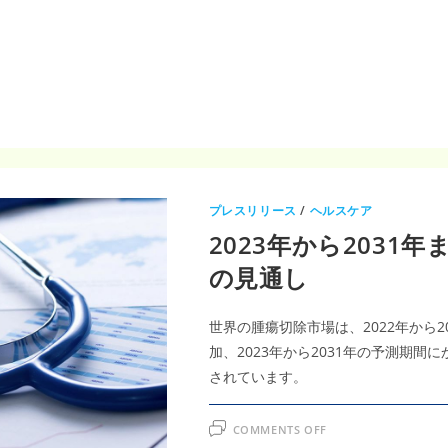
年
に
は
40.9
億
米
ド
ル
へ
プレスリリース
/
ヘルスケア
2023年から2031
の見通し
世界の腫瘍切除市場は、2022年から2
加、2023年から2031年の予測期間
されています。
ON
COMMENTS OFF
2023