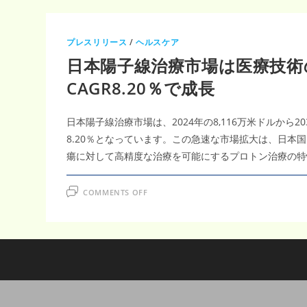
プレスリリース
/
ヘルスケア
日本陽子線治療市場は医療技術の
CAGR8.20％で成長
日本陽子線治療市場は、2024年の8,116万米ドルから2
8.20％となっています。この急速な市場拡大は、日
瘍に対して高精度な治療を可能にするプロトン治療の特
ON
COMMENTS OFF
日
本
陽
子
線
治
療
市
場
は
医
療
技