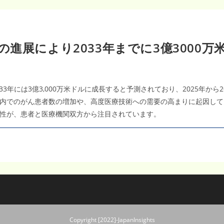
進展により2033年までに3億3000
033年には3億3,000万米ドルに成長すると予測されており、2025年か
本国内でのがん患者数の増加や、高度医療技術への需要の高まりに起因し
性が、患者と医療機関双方から注目されています。
Copyright [2022]-JapanInsights