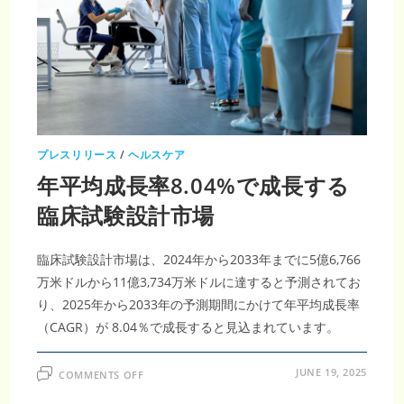
医
薬
品
市
場
は、
2033
年
ま
で
に
74
億
プレスリリース
/
ヘルスケア
米
ド
年平均成長率8.04%で成長する
ル
に
急
臨床試験設計市場
増
す
る
見
臨床試験設計市場は、2024年から2033年までに5億6,766
込
み、
万米ドルから11億3,734万米ドルに達すると予測されてお
イ
メ
り、2025年から2033年の予測期間にかけて年平均成長率
ー
ジ
（CAGR）が 8.04％で成長すると見込まれています。
ン
グ
革
ON
新
JUNE 19, 2025
COMMENTS OFF
年
の
平
CAGR