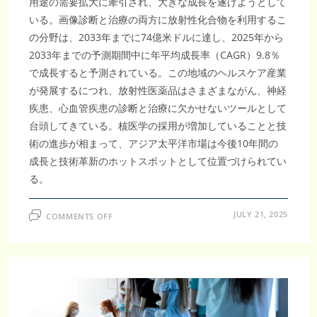
用途の需要拡大に牽引され、大きな成長を遂げようとして
いる。画像診断と治療の両方に放射性化合物を利用するこ
の分野は、2033年までに74億米ドルに達し、2025年から
2033年までの予測期間中に年平均成長率（CAGR）9.8％
で成長すると予測されている。この地域のヘルスケア産業
が発展するにつれ、放射性医薬品はさまざまながん、神経
疾患、心血管疾患の診断と治療に欠かせないツールとして
台頭してきている。核医学の採用が増加していることと技
術の進歩が相まって、アジア太平洋市場は今後10年間の
成長と技術革新のホットスポットとして位置づけられてい
る。
ON
JULY 21, 2025
COMMENTS OFF
ア
ジ
ア
太
平
洋
地
域
放
射
性