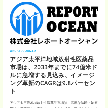
市
場、
2033
年
ま
で
に
年
平
均
成
長
率
7.34％
UNCATEGORIZED
アジア太平洋地域放射性医薬品
市場は、2033年までに74億米ド
ルに急増する見込み、イメージ
ング革新のCAGRは9.8パーセン
ト
アジア太平洋地域放射性医薬品市場は、高度な診断・治療