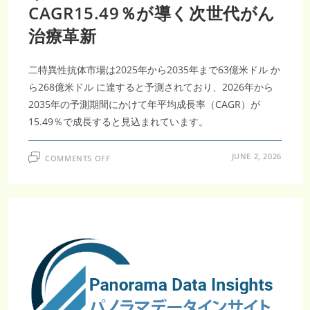
究
CAGR15.49％が導く次世代がん
開
発
が
治療革新
加
速
二特異性抗体市場は2025年から2035年まで63億米ドル か
ら268億米ドル に達すると予測されており、2026年から
2035年の予測期間にかけて年平均成長率（CAGR）が
15.49％で成長すると見込まれています。
ON
JUNE 2, 2026
COMMENTS OFF
二
特
異
性
抗
体
市
場
調
査
レ
ポ
ー
ト
｜
2035
年