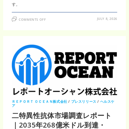
す。
ON
JULY 8, 2026
COMMENTS OFF
腫
瘍
学
臨
床
試
験
市
場
調
査
レ
ポ
ー
ト
｜
2035
年
855
億
2000
万
ＲＥＰＯＲＴ ＯＣＥＡＮ株式会社
/
プレスリリース
/
ヘルスケ
米
ア
ド
ル・
二特異性抗体市場調査レポート
CAGR3.84％、
が
｜2035年268億米ドル到達・
ん
研