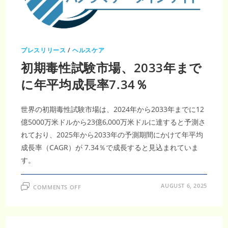
268
億
米
ド
ル
到
達・
プレスリリース
/
ヘルスケア
CAGR15.49％
が
初期毒性試験市場、2033年まで
導
く
次
に年平均成長率7.34％
世
代
が
ん
世界の初期毒性試験市場は、2024年から2033年までに12
治
療
億5000万米ドルから23億6,000万米ドルに達すると予測さ
革
新
れており、2025年から2033年の予測期間にかけて年平均
成長率（CAGR）が 7.34％で成長すると見込まれていま
す。
ON
AUGUST 6, 2025
COMMENTS OFF
初
期
毒
性
試
験