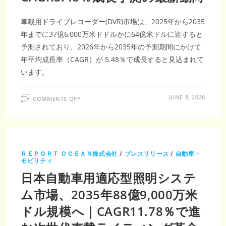
車載用ドライブレコーダー(DVR)市場は、2025年から2035
年までに37億6,000万米ドドルかに64億米ドルに達すると
予測されており、2026年から2035年の予測期間にかけて
年平均成長率（CAGR）が 5.48％で成長すると見込まれて
います。
ON
JUNE 8, 2026
COMMENTS OFF
車
載
用
ド
ラ
イ
ブ
レ
ＲＥＰＯＲＴ ＯＣＥＡＮ株式会社
/
プレスリリース
/
自動車・
コ
モビリティ
ー
ダ
日本自動車用適応型照明システ
ー
(DVR)
市
ム市場、2035年88億9,000万米
場
（市
ドル規模へ｜CAGR11.78％で進
場
調
査