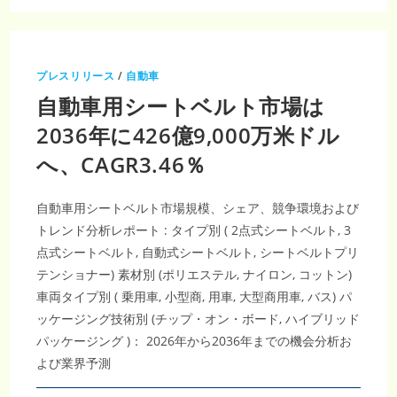
車
サ
イ
バ
ー
セ
プレスリリース
/
自動車
キ
ュ
自動車用シートベルト市場は
リ
テ
ィ
2036年に426億9,000万米ドル
市
場
へ、CAGR3.46％
2035
年
230
億
6000
自動車用シートベルト市場規模、シェア、競争環境および
万
米
トレンド分析レポート : タイプ別 ( 2点式シートベルト, 3
ド
点式シートベルト, 自動式シートベルト, シートベルトプリ
ル
規
テンショナー) 素材別 (ポリエステル, ナイロン, コットン)
模
予
車両タイプ別 ( 乗用車, 小型商, 用車, 大型商用車, バス) パ
想、
CAGR18.76％
ッケージング技術別 (チップ・オン・ボード, ハイブリッド
で
高
パッケージング )： 2026年から2036年までの機会分析お
ま
る
よび業界予測
車
載
ク