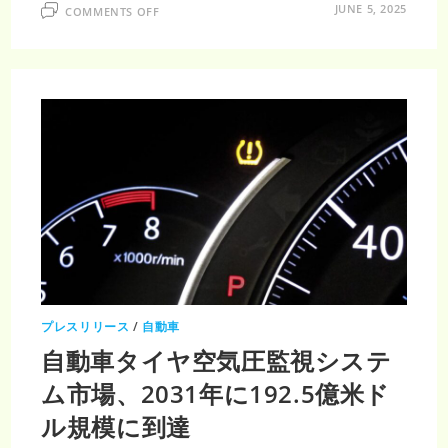
ON
JUNE 5, 2025
COMMENTS OFF
2032
年
に
中
国
自
動
車
音
響
市
場
が
12
億
1040
万
米
ド
ル
プレスリリース
/
自動車
自動車タイヤ空気圧監視システ
ム市場、2031年に192.5億米ド
ル規模に到達