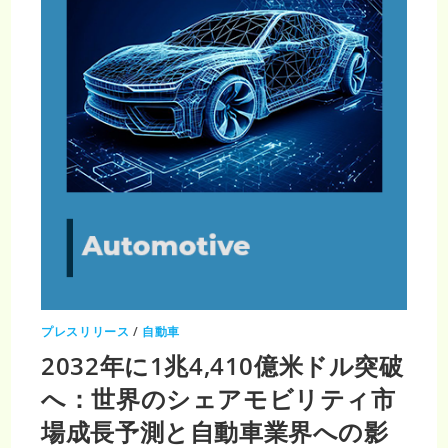
年
319
億
米
ド
ル
に
到
達
プレスリリース
/
自動車
2032年に1兆4,410億米ドル突破
へ：世界のシェアモビリティ市
場成長予測と自動車業界への影