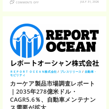
ON
JULY 31, 2026
COMMENTS OFF
日
本
自
動
車
金
融
市
場
調
査
レ
ポ
ー
ト
｜
2035
年
389
億
米
ド
ＲＥＰＯＲＴ ＯＣＥＡＮ株式会社
/
プレスリリース
/
自動車・
ル・
モビリティ
CAGR8.38％
カーケア製品市場調査レポート
｜2035年278億米ドル・
CAGR5.6％、自動車メンテナン
ス需要が拡大