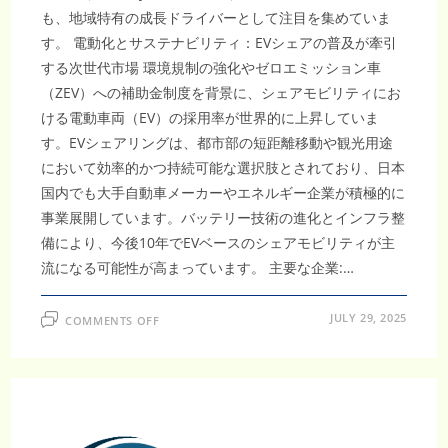
も、地域特有の成長ドライバーとして注目を集めていま
す。 電動化とサステナビリティ：EVシェアの普及が牽引
する次世代市場 環境規制の強化やゼロエミッション車
（ZEV）への補助金制度を背景に、シェアモビリティにお
ける電動車両（EV）の採用率が世界的に上昇していま
す。EVシェアリングは、都市部の短距離移動や観光用途
において効率的かつ持続可能な選択肢とされており、日本
国内でも大手自動車メーカーやエネルギー企業が積極的に
事業展開しています。バッテリー技術の進化とインフラ整
備により、今後10年でEVベースのシェアモビリティが主
流になる可能性が高まっています。 主要な企業:…
ON
JULY 29, 2025
COMMENTS OFF
2032
年
に
1
兆
4,410
億
米
ド
ル