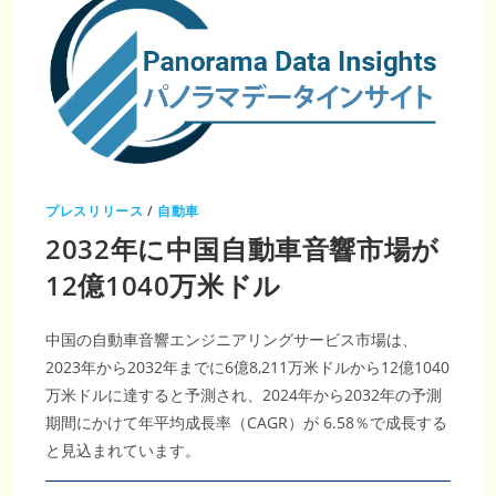
突
破
へ：
世
界
の
シ
ェ
ア
モ
ビ
リ
テ
ィ
プレスリリース
/
自動車
市
場
2032年に中国自動車音響市場が
成
長
予
12億1040万米ドル
測
と
自
動
中国の自動車音響エンジニアリングサービス市場は、
車
業
2023年から2032年までに6億8,211万米ドルから12億1040
界
へ
万米ドルに達すると予測され、2024年から2032年の予測
の
影
期間にかけて年平均成長率（CAGR）が 6.58％で成長する
響
と見込まれています。