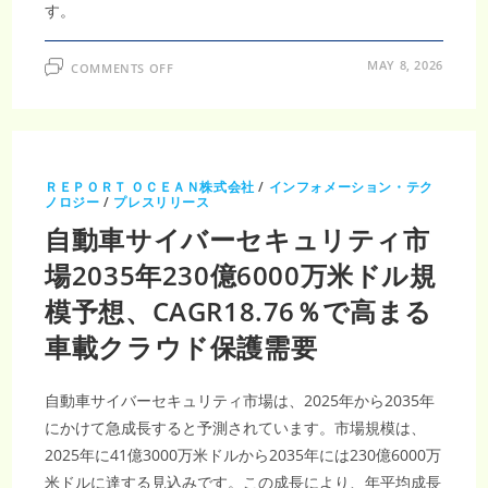
す。
ON
MAY 8, 2026
COMMENTS OFF
ベ
ト
ナ
ム
自
動
車
保
ＲＥＰＯＲＴ ＯＣＥＡＮ株式会社
/
インフォメーション・テク
険
ノロジー
/
プレスリリース
市
場、
自動車サイバーセキュリティ市
2035
年
に
場2035年230億6000万米ドル規
149
億
模予想、CAGR18.76％で高まる
7,000
万
米
車載クラウド保護需要
ド
ル
規
模
自動車サイバーセキュリティ市場は、2025年から2035年
へ
拡
にかけて急成長すると予測されています。市場規模は、
大
予
2025年に41億3000万米ドルから2035年には230億6000万
測
｜
米ドルに達する見込みです。この成長により、年平均成長