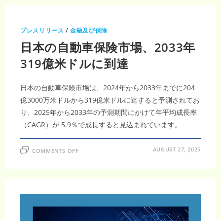
動
車
保
険
市
プレスリリース
/
金融及び保険
場
の
日本の自動車保険市場、2033年
未
来
展
319億米ドルに到達
望：
2033
年
に
日本の自動車保険市場は、2024年から2033年までに204
CAGR
5.9％
億3000万米ドルから319億米ドルに達すると予測されてお
で
319
り、2025年から2033年の予測期間にかけて年平均成長率
億
米
（CAGR）が 5.9％で成長すると見込まれています。
ド
ル
に
達
ON
AUGUST 27, 2025
COMMENTS OFF
す
日
る
本
予
の
測
自
動
車
保
険
市
場、
2033