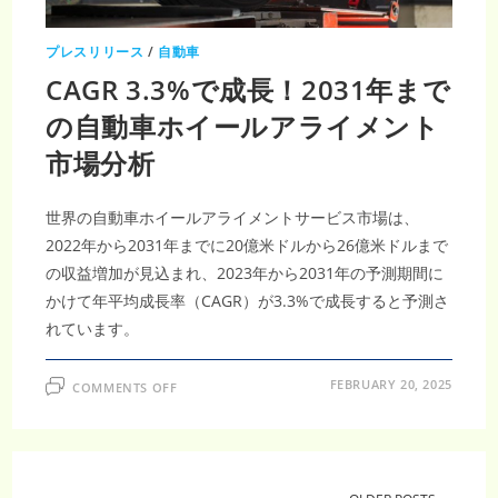
192.5
億
米
ド
プレスリリース
/
自動車
ル
規
CAGR 3.3%で成長！2031年まで
模
に
到
の自動車ホイールアライメント
達
市場分析
世界の自動車ホイールアライメントサービス市場は、
2022年から2031年までに20億米ドルから26億米ドルまで
の収益増加が見込まれ、2023年から2031年の予測期間に
かけて年平均成長率（CAGR）が3.3%で成長すると予測さ
れています。
ON
FEBRUARY 20, 2025
COMMENTS OFF
CAGR
3.3%
で
成
長！
2031
年