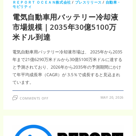
ル・
ＲＥＰＯＲＴ ＯＣＥＡＮ株式会社
/
プレスリリース
/
自動車・
CAGR5.6％、
モビリティ
自
動
電気自動車用バッテリー冷却液
車
メ
市場規模｜2035年30億5100万
ン
テ
ナ
米ドル到達
ン
ス
需
要
電気自動車用バッテリー冷却液市場は、 2025年から2035
が
拡
年まで21億6290万米ドルから30億5100万米ドルに達する
大
と予測されており、2026年から2035年の予測期間にかけ
て年平均成長率（CAGR）が 3.5％で成長すると見込まれ
ています。
ON
MAY 20, 2026
COMMENTS OFF
電
気
自
動
車
用
バ
ッ
テ