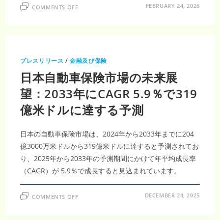
ラ
ON
FEBRUARY 24, 2026
COMMENTS OFF
ウ
自
ド
動
保
車
護
用
需
シ
要
ー
ト
ベ
プレスリリース
/
金融及び保険
ル
ト
日本自動車保険市場の未来展
市
場
は
望：2033年にCAGR 5.9％で319
2036
年
億米ドルに達する予測
に
426
億
9,000
万
日本の自動車保険市場は、2024年から2033年までに204
米
ド
億3000万米ドルから319億米ドルに達すると予測されてお
ル
り、2025年から2033年の予測期間にかけて年平均成長率
へ、
CAGR3.46％
（CAGR）が 5.9％で成長すると見込まれています。
ON
DECEMBER 24, 2025
COMMENTS OFF
日
本
自