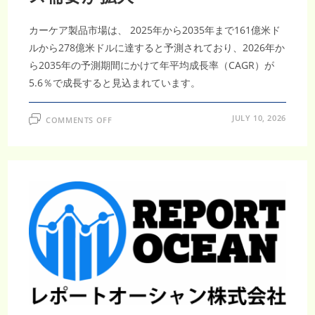
カーケア製品市場は、 2025年から2035年まで161億米ド
ルから278億米ドルに達すると予測されており、2026年か
ら2035年の予測期間にかけて年平均成長率（CAGR）が
5.6％で成長すると見込まれています。
ON
JULY 10, 2026
COMMENTS OFF
カ
ー
ケ
ア
製
品
市
場
調
査
レ
ポ
ー
ト
｜
2035
年
278
億
米
ド