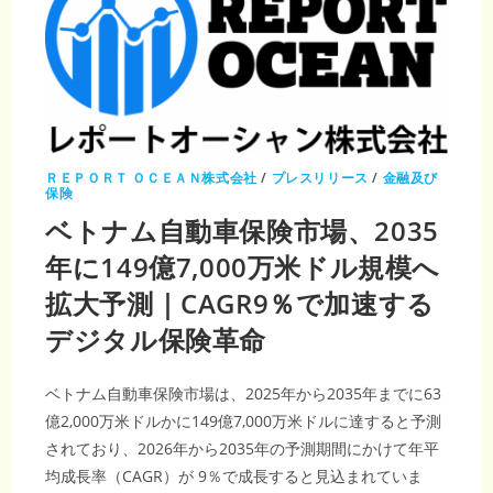
リ
ー
冷
却
液
市
場
規
模
｜
2035
年
30
ＲＥＰＯＲＴ ＯＣＥＡＮ株式会社
/
プレスリリース
/
金融及び
億
保険
5100
万
ベトナム自動車保険市場、2035
米
ド
年に149億7,000万米ドル規模へ
ル
到
達
拡大予測｜CAGR9％で加速する
デジタル保険革命
ベトナム自動車保険市場は、2025年から2035年までに63
億2,000万米ドルかに149億7,000万米ドルに達すると予測
されており、2026年から2035年の予測期間にかけて年平
均成長率（CAGR）が 9％で成長すると見込まれていま