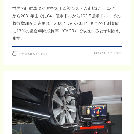
世界の自動車タイヤ空気圧監視システム市場は、2022年
から2031年までに64.1億米ドルから192.5億米ドルまでの
収益増加が見込まれ、2023年から2031年までの予測期間
に13％の複合年間成長率（CAGR）で成長すると予測され
ます。
ON
MARCH 17, 2025
COMMENTS OFF
自
動
車
タ
イ
ヤ
空
気
圧
監
視
シ
ス
テ
ム
市
場、
2031
年
に