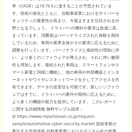
CAGR9％
で
率（CAGR）は18.76％に達することが予想されていま
加
速
す。技術の進化とともに、自動車産業におけるサイバーセ
す
る
キュリティの重要性が高まり、今後ますます注目される分
デ
ジ
野となるでしょう。 ドライバーの嗜好や要求は急速に高
タ
ル
まっています。消費者はパーソナライズされた体験を期待
保
険
しているため、車両や業界全体がその要求に応えるために
革
調整を行っています。パーソナライズと接続性の増加に伴
命
い、より多くのソフトウェアが導入され、それに伴い脆弱
性も増加します。接続された車両は、スマートフォンやス
マート家電と同様に機能し、他の車両や外部機器とインタ
ーネットやワイヤレスネットワークを介してアクセスを共
有できます。データの送受信も可能です。新しいソフトウ
ェアはすでに、ドライバーの要件や期待に応えるために、
より多くの機能や能力を提供しています。 このレポート
に関する詳細情報 無料サンプル請求：
@ https://www.reportocean.co.jp/request-
sample/automotive-cyber-security-market 技術革新が
牽引する市場成長 自動車業界におけるデジタル化の進展