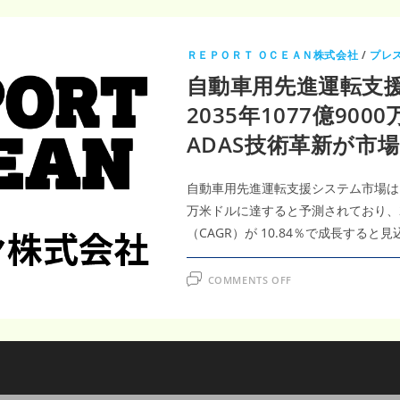
ＲＥＰＯＲＴ ＯＣＥＡＮ株式会社
/
プレ
自動車用先進運転支
2035年1077億900
ADAS技術革新が市
自動車用先進運転支援システム市場は、 2
万米ドルに達すると予測されており、2
（CAGR）が 10.84％で成長すると
ON
COMMENTS OFF
自
動
車
用
先
進
運
転
支
援