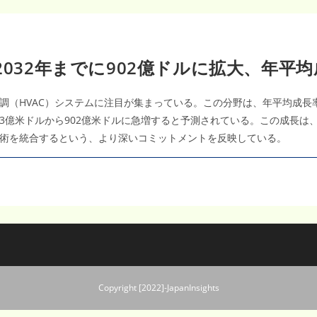
032年までに902億ドルに拡大、年平均
（HVAC）システムに注目が集まっている。この分野は、年平均成長率（
に543億米ドルから902億米ドルに急増すると予測されている。この成長
術を統合するという、より深いコミットメントを反映している。
Copyright [2022]-JapanInsights