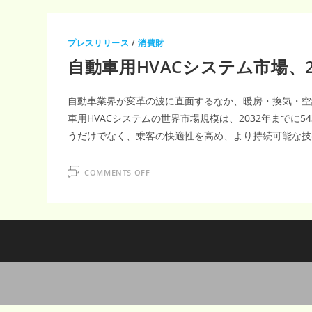
プレスリリース
/
消費財
自動車用HVACシステム市場、2
自動車業界が変革の波に直面するなか、暖房・換気・空調
車用HVACシステムの世界市場規模は、2032年まで
うだけでなく、乗客の快適性を高め、より持続可能な技
ON
COMMENTS OFF
自
動
車
用
HVAC
シ
ス
テ
ム
市
場、
2032
年
ま
で