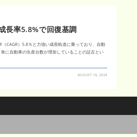
成長率5.8%で回復基調
CAGR）5.8％と力強い成長軌道に乗っており、自動
は、単に自動車の生産台数が増加していることの証左とい
AUGUST 16, 2024