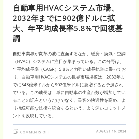
自動車用HVACシステム市場、
2032年までに902億ドルに拡
大、年平均成長率5.8%で回復基
調
自動車業界が変革の波に直面するなか、暖房・換気・空調
（HVAC）システムに注目が集まっている。この分野は、
年平均成長率（CAGR）5.8％と力強い成長軌道に乗ってお
り、自動車用HVACシステムの世界市場規模は、2032年ま
でに543億米ドルから902億米ドルに急増すると予測され
ている。この成長は、単に自動車の生産台数が増加してい
ることの証左というだけでなく、乗客の快適性を高め、よ
り持続可能な技術を統合するという、より深いコミットメ
ントを反映している。
ON
AUGUST 16, 2024
COMMENTS OFF
自
動