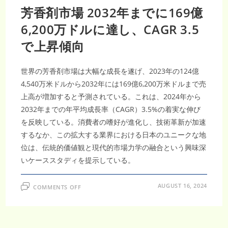
芳香剤市場 2032年までに169億
6,200万ドルに達し、CAGR 3.5
で上昇傾向
世界の芳香剤市場は大幅な成長を遂げ、2023年の124億
4,540万米ドルから2032年には169億6,200万米ドルまで売
上高が増加すると予測されている。これは、2024年から
2032年までの年平均成長率（CAGR）3.5%の着実な伸び
を反映している。消費者の嗜好が進化し、技術革新が加速
するなか、この拡大する業界における日本のユニークな地
位は、伝統的価値観と現代的市場力学の融合という興味深
いケーススタディを提示している。
ON
AUGUST 16, 2024
COMMENTS OFF
芳
香
剤
市
場
2032