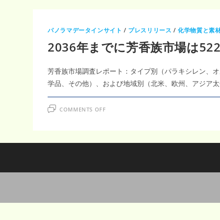
パノラマデータインサイト
/
プレスリリース
/
化学物質と素
2036年までに芳香族市場は52
芳香族市場調査レポート：タイプ別（パラキシレン、オ
学品、その他）、および地域別（北米、欧州、アジア太平洋、
ON
COMMENTS OFF
2036
年
ま
で
に
芳
香
族
市
場
は
522.1
億
米
ド
ル、
年