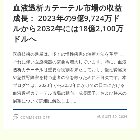
血液透析カテーテル市場の収益
成長： 2023年の9億9,724万ド
ルから2032年には18億2,100万
ドルへ
医療技術の進展は、多くの慢性疾患の治療方法を革新し、
それに伴い医療機器の需要も増大しています。特に、血液
透析カテーテルは重要な役割を果たしており、慢性腎臓病
や急性腎障害を持つ患者の命を救うために不可欠です。本
ブログでは、2023年から2032年にかけての日本における
血液透析カテーテル市場の動向、成長因子、および将来の
展望について詳細に解説します。
ON
AUGUST 30, 2024
COMMENTS OFF
血
液
透
析
カ