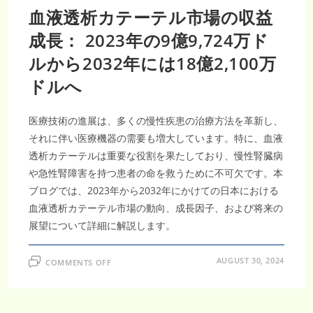
血液透析カテーテル市場の収益
成長： 2023年の9億9,724万ド
ルから2032年には18億2,100万
ドルへ
医療技術の進展は、多くの慢性疾患の治療方法を革新し、
それに伴い医療機器の需要も増大しています。特に、血液
透析カテーテルは重要な役割を果たしており、慢性腎臓病
や急性腎障害を持つ患者の命を救うために不可欠です。本
ブログでは、2023年から2032年にかけての日本における
血液透析カテーテル市場の動向、成長因子、および将来の
展望について詳細に解説します。
ON
AUGUST 30, 2024
COMMENTS OFF
血
液
透
析
カ