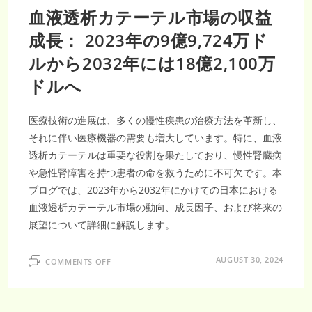
血液透析カテーテル市場の収益
成長： 2023年の9億9,724万ド
ルから2032年には18億2,100万
ドルへ
医療技術の進展は、多くの慢性疾患の治療方法を革新し、
それに伴い医療機器の需要も増大しています。特に、血液
透析カテーテルは重要な役割を果たしており、慢性腎臓病
や急性腎障害を持つ患者の命を救うために不可欠です。本
ブログでは、2023年から2032年にかけての日本における
血液透析カテーテル市場の動向、成長因子、および将来の
展望について詳細に解説します。
ON
AUGUST 30, 2024
COMMENTS OFF
血
液
透
析
カ