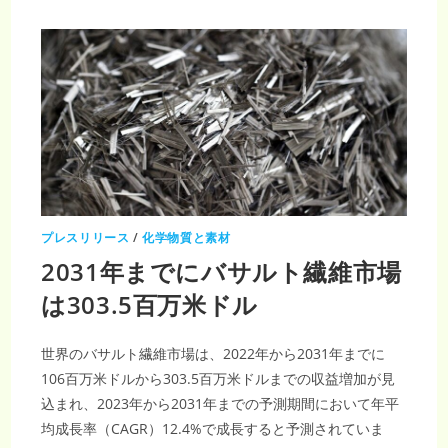
市
場
調
査
レ
ポ
ー
ト
｜
2035
年
179
億
米
ド
ル
到
達・
CAGR10.9％
プレスリリース
/
化学物質と素材
で
加
2031年までにバサルト繊維市場
速
す
は303.5百万米ドル
る
軽
量
化
革
世界のバサルト繊維市場は、2022年から2031年までに
命
106百万米ドルから303.5百万米ドルまでの収益増加が見
込まれ、2023年から2031年までの予測期間において年平
均成長率（CAGR）12.4%で成長すると予測されていま