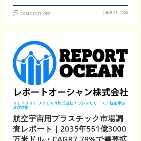
ON
JUNE 23, 2026
COMMENTS OFF
航
空
宇
宙
材
料
市
場
調
査
レ
ポ
ー
ト
｜
2035
年
912
億
6000
万
米
ＲＥＰＯＲＴ ＯＣＥＡＮ株式会社
/
プレスリリース
/
航空宇宙
ド
及び防衛
ル
規
航空宇宙用プラスチック市場調
模・
CAGR
査レポート｜2035年551億3000
7.5%
で
航
万米ドル・CAGR7.79%で需要拡
空