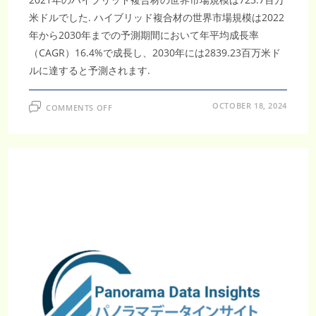
米ドルでした. ハイブリッド複合材の世界市場規模は2022
年から2030年までの予測期間において年平均成長率
（CAGR）16.4%で成長し、2030年には2839.23百万米ド
ルに達すると予測されます.
ON
OCTOBER 18, 2024
COMMENTS OFF
2030
年
に
2839.23
百
万
米
ド
ル！
ハ
イ
ブ
リ
ッ
ド
複
合
材
市
場、
CAGR
16.4%
で