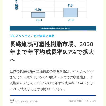
年
に
3,605
億
米
ド
ル
到
達
へ
プレスリリース
/
化学物質と素材
長繊維熱可塑性樹脂市場、2030
年まで年平均成長率9.7%で拡大
へ
世界の長繊維熱可塑性樹脂の市場規模は、2021から2030
までに40.6億米ドルから93億米ドルまでの収益増加、予
測期間2022から2030にかけて年平均成長率（CAGR）が
9.7%で成長すると予測されています。
ON
NOVEMBER 14, 2024
COMMENTS OFF
長