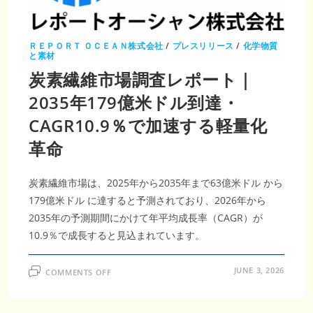
ー
ト
｜
2035
年
ＲＥＰＯＲＴ ＯＣＥＡＮ株式会社
/
プレスリリース
/
化学物質
551
と素材
億
3000
炭素繊維市場調査レポート｜
万
米
2035年179億米ドル到達・
ド
ル・
CAGR7.79%
CAGR10.9％で加速する軽量化
で
需
要
革命
拡
大
炭素繊維市場は、2025年から2035年まで63億米ドル から
179億米ドル に達すると予測されており、2026年から
2035年の予測期間にかけて年平均成長率（CAGR）が
10.9％で成長すると見込まれています。
ON
JUNE 3, 2026
COMMENTS OFF
炭
素
繊
維