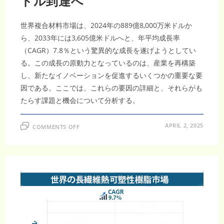
ドル到達へ
世界複合材料市場は、2024年の889億8,000万米ドルか
ら、2033年には3,605億米ドルへと、年平均成長率
（CAGR）7.8％という驚異的な成長を遂げようとしてい
る。この成長の原動力となっているのは、産業を再構築
し、新たなイノベーションを促進するいくつかの重要な要
因である。ここでは、これらの要因の詳細と、それらがも
たらす課題と機会について分析する。
ON
APRIL 2, 2025
COMMENTS OFF
世
界
複
合
材
料
市
場、
CAGR
7.8%
で
拡
大
し、
2033