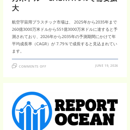
産
業
大
を
加
速
航空宇宙用プラスチック市場は、 2025年から2035年まで
260億3000万米ドルから551億3000万米ドルに達すると予
測されており、2026年から2035年の予測期間にかけて年
平均成長率（CAGR）が 7.79％で成長すると見込まれてい
ます。
ON
JUNE 19, 2026
COMMENTS OFF
航
空
宇
宙
用
プ
ラ
ス
チ
ッ
ク
市
場
調
査
レ
ポ