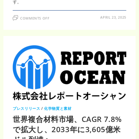
す。
ON
APRIL 23, 2025
COMMENTS OFF
2031
年
ま
で
に
バ
サ
ル
ト
繊
維
市
場
は
303.5
百
万
米
ド
ル
プレスリリース
/
化学物質と素材
世界複合材料市場、CAGR 7.8%
で拡大し、2033年に3,605億米