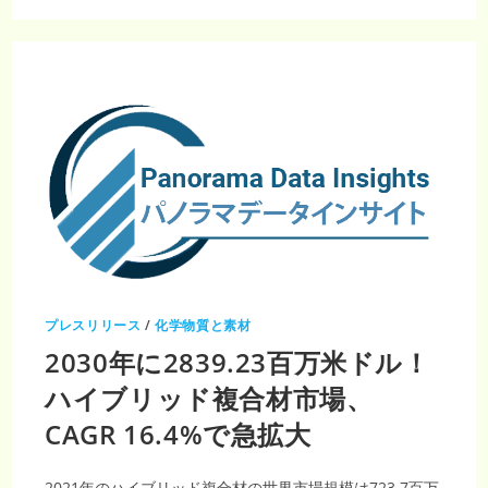
繊
維
熱
可
塑
性
樹
脂
市
場、
2030
年
ま
で
年
平
均
成
長
率
9.7%
で
拡
プレスリリース
/
化学物質と素材
大
へ
2030年に2839.23百万米ドル！
ハイブリッド複合材市場、
CAGR 16.4%で急拡大
2021年のハイブリッド複合材の世界市場規模は723.7百万