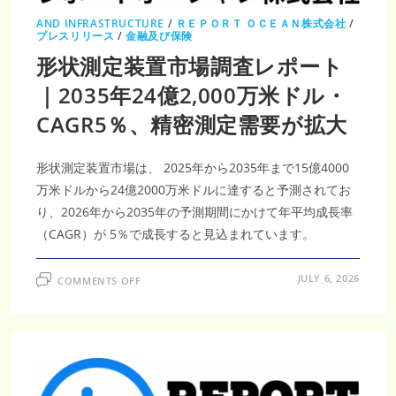
ド
ル・
AND INFRASTRUCTURE
/
ＲＥＰＯＲＴ ＯＣＥＡＮ株式会社
/
CAGR8.7％、
プレスリリース
/
金融及び保険
精
密
形状測定装置市場調査レポート
測
定
｜2035年24億2,000万米ドル・
需
要
が
CAGR5％、精密測定需要が拡大
拡
大
形状測定装置市場は、 2025年から2035年まで15億4000
万米ドルから24億2000万米ドルに達すると予測されてお
り、2026年から2035年の予測期間にかけて年平均成長率
（CAGR）が 5％で成長すると見込まれています。
ON
JULY 6, 2026
COMMENTS OFF
形
状
測
定
装
置
市
場
調
査