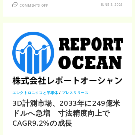
ON
JUNE 3, 2026
COMMENTS OFF
計
測
機
器
市
場
調
査
レ
ポ
ー
ト
｜
2035
年
519
億
米
ド
ル
到
達・
エレクトロニクスと半導体
/
プレスリリース
CAGR6.5％
で
3D計測市場、2033年に249億米
加
速
す
ドルへ急増 寸法精度向上で
る
計
CAGR9.2%の成長
測
技
術
革