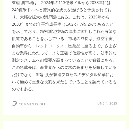
新
3D計測市場は、2024年の113億米ドルから2033年には
249億米ドルへと驚異的な成長を遂げると予測されてお
り、大幅な拡大の瀬戸際にある。これは、2025年から
2033年までの年平均成長率（CAGR）が9.2%であること
を示しており、精密測定技術の進歩に後押しされた有望な
軌道であることを示している。市場の成長は、航空宇宙、
自動車からエレクトロニクス、医薬品に至るまで、さまざ
まな業界にわたって、より正確で信頼性が高く、効率的な
測定システムへの需要が高まっていることが背景にある。
この急成長は、産業界からの要求の高まりを反映している
だけでなく、3D計測が製造プロセスのデジタル変革にお
いて極めて重要な役割を果たしていることを認めているも
のでもある。
ON
JUNE 4, 2025
COMMENTS OFF
3D
計
測
市
場、
2033