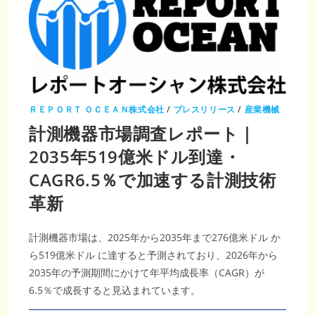
レ
ポ
ー
ト
｜
2035
年
24
億
2,000
万
米
ＲＥＰＯＲＴ ＯＣＥＡＮ株式会社
/
プレスリリース
/
産業機械
ド
ル・
計測機器市場調査レポート｜
CAGR5％、
精
2035年519億米ドル到達・
密
測
定
CAGR6.5％で加速する計測技術
需
要
革新
が
拡
大
計測機器市場は、2025年から2035年まで276億米ドル か
ら519億米ドル に達すると予測されており、2026年から
2035年の予測期間にかけて年平均成長率（CAGR）が
6.5％で成長すると見込まれています。