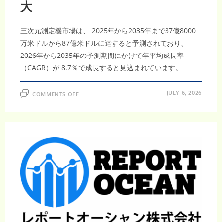
加
大
速
三次元測定機市場は、 2025年から2035年まで37億8000
万米ドルから87億米ドルに達すると予測されており、
2026年から2035年の予測期間にかけて年平均成長率
（CAGR）が 8.7％で成長すると見込まれています。
ON
JULY 6, 2026
COMMENTS OFF
三
次
元
測
定
機
市
場
調
査
レ
ポ
ー
ト
｜
2035
年
87
億
米