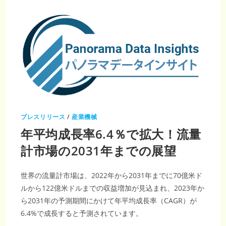
年
に
249
億
米
ド
ル
へ
急
増
寸
法
精
度
向
上
で
CAGR9.2%
プレスリリース
/
産業機械
の
成
年平均成長率6.4％で拡大！流量
長
計市場の2031年までの展望
世界の流量計市場は、2022年から2031年までに70億米ド
ルから122億米ドルまでの収益増加が見込まれ、2023年か
ら2031年の予測期間にかけて年平均成長率（CAGR）が
6.4%で成長すると予測されています。