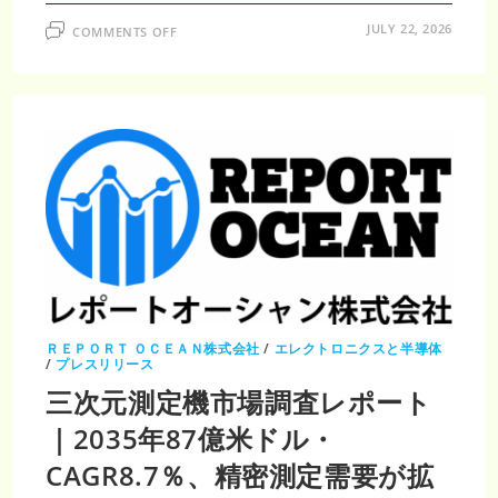
ON
JULY 22, 2026
COMMENTS OFF
産
業
計
測
市
場
調
査
レ
ポ
ー
ト
｜
2035
年
253
億
6000
万
米
ド
ル・
ＲＥＰＯＲＴ ＯＣＥＡＮ株式会社
/
エレクトロニクスと半導体
CAGR25.36％、
/
プレスリリース
ス
マ
三次元測定機市場調査レポート
ー
ト
｜2035年87億米ドル・
計
測
技
CAGR8.7％、精密測定需要が拡
術
が