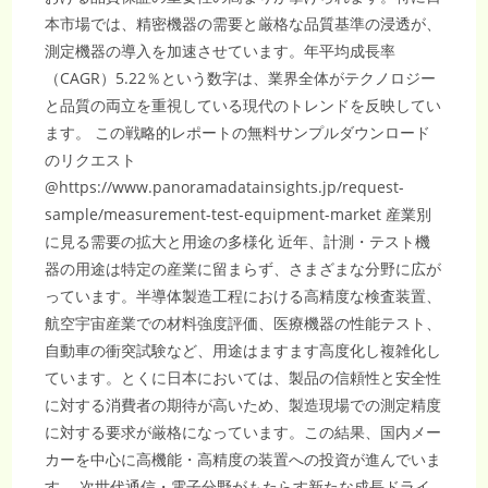
革
新
本市場では、精密機器の需要と厳格な品質基準の浸透が、
測定機器の導入を加速させています。年平均成長率
（CAGR）5.22％という数字は、業界全体がテクノロジー
と品質の両立を重視している現代のトレンドを反映してい
ます。 この戦略的レポートの無料サンプルダウンロード
のリクエスト
@https://www.panoramadatainsights.jp/request-
sample/measurement-test-equipment-market 産業別
に見る需要の拡大と用途の多様化 近年、計測・テスト機
器の用途は特定の産業に留まらず、さまざまな分野に広が
っています。半導体製造工程における高精度な検査装置、
航空宇宙産業での材料強度評価、医療機器の性能テスト、
自動車の衝突試験など、用途はますます高度化し複雑化し
ています。とくに日本においては、製品の信頼性と安全性
に対する消費者の期待が高いため、製造現場での測定精度
に対する要求が厳格になっています。この結果、国内メー
カーを中心に高機能・高精度の装置への投資が進んでいま
す。 次世代通信・電子分野がもたらす新たな成長ドライ