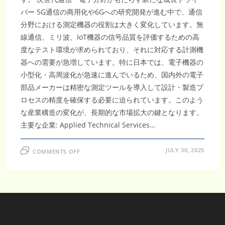
バー 5G通信の商用化や6Gへの研究開発が進む中で、通信
分野における測定機器の役割は大きく変化しています。無
線通信、ミリ波、IoT機器の信号品質を評価するための高
度なテスト環境が求められており、それに対応する計測機
器への需要が急増しています。特に日本では、電子機器の
小型化・高周波化が急速に進んでいるため、国内外の電子
部品メーカーは精密な測定ツールを導入して設計・製造プ
ロセスの精度を確保する必要に迫られています。このよう
な産業構造の変化が、長期的な市場拡大の鍵となります。
主要な企業: Applied Technical Services…
ON
JULY 30, 2025
COMMENTS OFF
世
界
の
計
測
及
び
テ
ス
ト
機