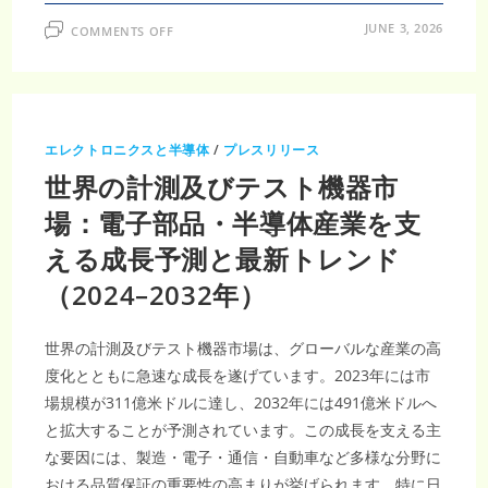
ON
JUNE 3, 2026
COMMENTS OFF
計
測
機
器
市
場
調
査
エレクトロニクスと半導体
/
プレスリリース
レ
ポ
世界の計測及びテスト機器市
ー
ト
｜
場：電子部品・半導体産業を支
2035
年
える成長予測と最新トレンド
519
億
米
（2024–2032年）
ド
ル
到
達・
世界の計測及びテスト機器市場は、グローバルな産業の高
CAGR6.5％
で
度化とともに急速な成長を遂げています。2023年には市
加
速
場規模が311億米ドルに達し、2032年には491億米ドルへ
す
る
と拡大することが予測されています。この成長を支える主
計
測
な要因には、製造・電子・通信・自動車など多様な分野に
技
術
おける品質保証の重要性の高まりが挙げられます。特に日