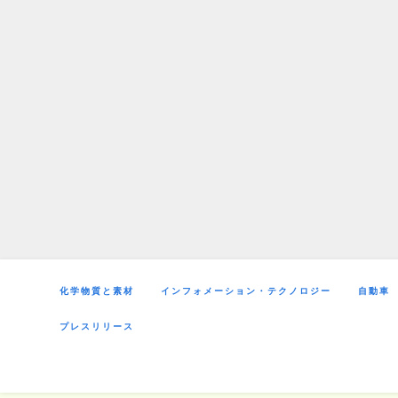
Skip
to
content
化学物質と素材
インフォメーション・テクノロジー
自動車
プレスリリース