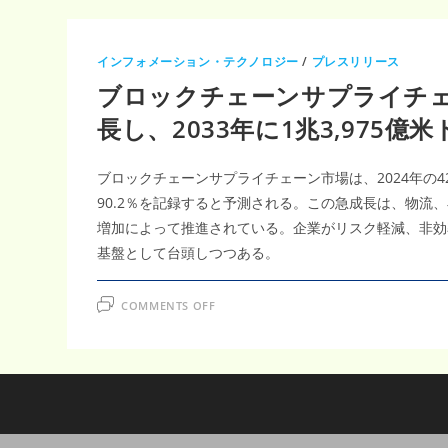
インフォメーション・テクノロジー
/
プレスリリース
ブロックチェーンサプライチェー
長し、2033年に1兆3,975億
ブロックチェーンサプライチェーン市場は、2024年の42億
90.2％を記録すると予測される。この急成長は、物
増加によって推進されている。企業がリスク軽減、非効
基盤として台頭しつつある。
ON
COMMENTS OFF
ブ
ロ
ッ
ク
チ
ェ
ー
ン
サ
プ
ラ