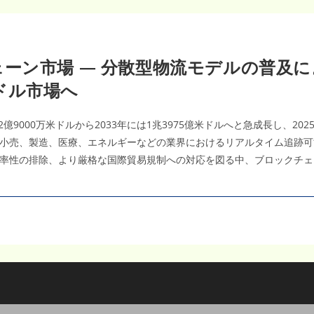
ン市場 — 分散型物流モデルの普及により
米ドル市場へ
9000万米ドルから2033年には1兆3975億米ドルへと急成長し、202
流、小売、製造、医療、エネルギーなどの業界におけるリアルタイム追跡
率性の排除、より厳格な国際貿易規制への対応を図る中、ブロックチェ