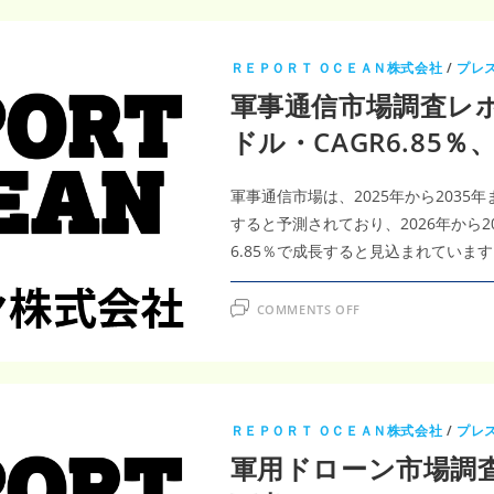
ＲＥＰＯＲＴ ＯＣＥＡＮ株式会社
/
プレ
軍事通信市場調査レポー
ドル・CAGR6.85
軍事通信市場は、2025年から2035年ま
すると予測されており、2026年から2
6.85％で成長すると見込まれています
ON
COMMENTS OFF
軍
事
通
信
市
場
調
査
ＲＥＰＯＲＴ ＯＣＥＡＮ株式会社
/
プレ
レ
ポ
軍用ドローン市場調査レ
ー
ト
｜