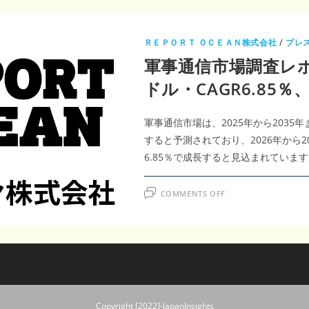
ＲＥＰＯＲＴ ＯＣＥＡＮ株式会社
/
プレ
軍事通信市場調査レポー
ドル・CAGR6.85
軍事通信市場は、2025年から2035年ま
すると予測されており、2026年から2
6.85％で成長すると見込まれています
ON
COMMENTS OFF
軍
事
通
信
市
場
調
査
レ
ポ
ー
ト
Copyright [2022]-JapanInsights
｜